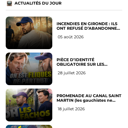
ACTUALITÉS DU JOUR
INCENDIES EN GIRONDE : ILS
ONT REFUSÉ D’ABANDONNER
LEUR VILLE
05 août 2026
PIÈCE D’IDENTITÉ
OBLIGATOIRE SUR LES
RÉSEAUX SOCIAUX : l’avis des
28 juillet 2026
Français
PROMENADE AU CANAL SAINT
MARTIN (les gauchistes ne
veulent pas)
18 juillet 2026