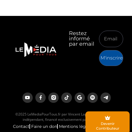
Restez
informé
par email
M'inscrire
©2025 LeMediaPourTous.fr par Vincent Lapierre est un média
indépendant, financé exclusivement par ses lecteurs.
Devenir
Contact
Faire un don
Mentions légales
Contributeur