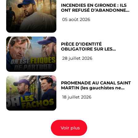
INCENDIES EN GIRONDE : ILS
ONT REFUSÉ D’ABANDONNER
LEUR VILLE
05 août 2026
PIÈCE D’IDENTITÉ
OBLIGATOIRE SUR LES
RÉSEAUX SOCIAUX : l’avis des
28 juillet 2026
Français
PROMENADE AU CANAL SAINT
MARTIN (les gauchistes ne
veulent pas)
18 juillet 2026
Voir plus