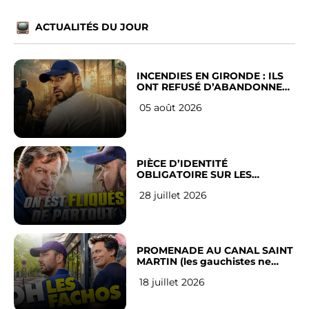
ACTUALITÉS DU JOUR
INCENDIES EN GIRONDE : ILS
ONT REFUSÉ D’ABANDONNER
LEUR VILLE
05 août 2026
PIÈCE D’IDENTITÉ
OBLIGATOIRE SUR LES
RÉSEAUX SOCIAUX : l’avis des
28 juillet 2026
Français
PROMENADE AU CANAL SAINT
MARTIN (les gauchistes ne
veulent pas)
18 juillet 2026