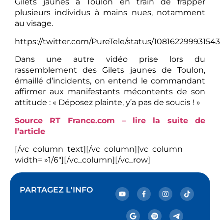
Gilets jaunes à Toulon en train de frapper
plusieurs individus à mains nues, notamment
au visage.
https://twitter.com/PureTele/status/10816229993154
Dans une autre vidéo prise lors du
rassemblement des Gilets jaunes de Toulon,
émaillé d’incidents, on entend le commandant
affirmer aux manifestants mécontents de son
attitude : « Déposez plainte, y’a pas de soucis ! »
Source RT France.com – lire la suite de
l’article
[/vc_column_text][/vc_column][vc_column
width= »1/6″][/vc_column][/vc_row]
PARTAGEZ L'INFO