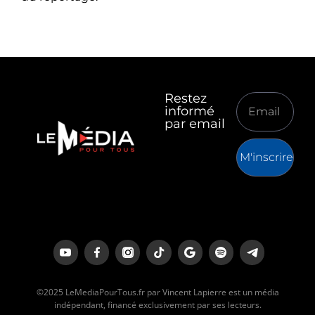
Restez
informé
par email
M'inscrire
©2025 LeMediaPourTous.fr par Vincent Lapierre est un média
indépendant, financé exclusivement par ses lecteurs.