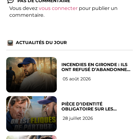
PAS DE COMMENTAIRE
Vous devez
vous connecter
pour publier un
commentaire.
ACTUALITÉS DU JOUR
INCENDIES EN GIRONDE : ILS
ONT REFUSÉ D’ABANDONNER
LEUR VILLE
05 août 2026
PIÈCE D’IDENTITÉ
OBLIGATOIRE SUR LES
RÉSEAUX SOCIAUX : l’avis des
28 juillet 2026
Français