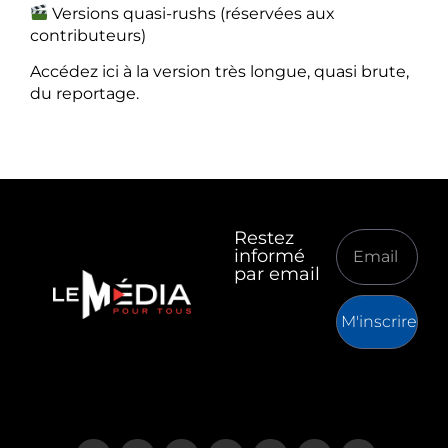
Versions quasi-rushs (réservées aux
contributeurs)
Accédez ici à la version très longue, quasi brute,
du reportage.
Restez
informé
par email
M'inscrire