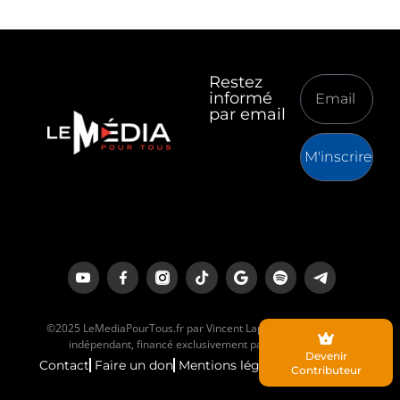
Restez
informé
par email
M'inscrire
©2025 LeMediaPourTous.fr par Vincent Lapierre est un média
indépendant, financé exclusivement par ses lecteurs.
Devenir
Contact
Faire un don
Mentions légales
Contributeur