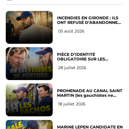
INCENDIES EN GIRONDE : ILS
ONT REFUSÉ D’ABANDONNER
LEUR VILLE
05 août 2026
PIÈCE D’IDENTITÉ
OBLIGATOIRE SUR LES
RÉSEAUX SOCIAUX : l’avis des
28 juillet 2026
Français
PROMENADE AU CANAL SAINT
MARTIN (les gauchistes ne
veulent pas)
18 juillet 2026
MARINE LEPEN CANDIDATE EN