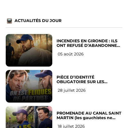
ACTUALITÉS DU JOUR
INCENDIES EN GIRONDE : ILS
ONT REFUSÉ D’ABANDONNER
LEUR VILLE
05 août 2026
PIÈCE D’IDENTITÉ
OBLIGATOIRE SUR LES
RÉSEAUX SOCIAUX : l’avis des
28 juillet 2026
Français
PROMENADE AU CANAL SAINT
MARTIN (les gauchistes ne
veulent pas)
18 juillet 2026