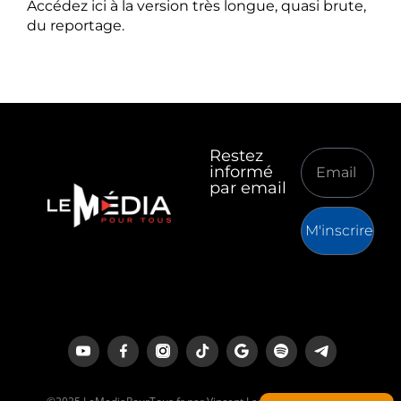
Accédez ici à la version très longue, quasi brute,
du reportage.
Restez
informé
par email
M'inscrire