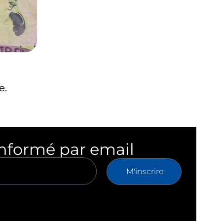
e.
informé par email
M'inscrire