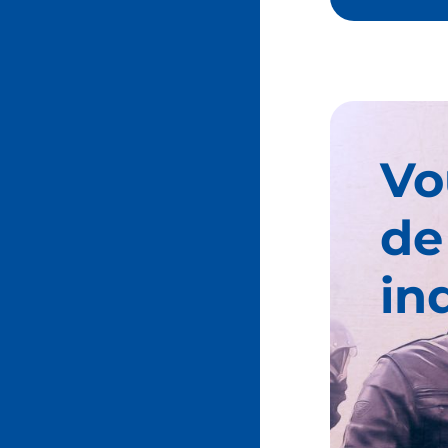
Vo
de
in