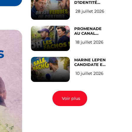
D’IDENTITÉ
OBLIGATOIRE
28 juillet 2026
SUR LES
RÉSEAUX
SOCIAUX : l’avis
des Français
PROMENADE
AU CANAL
SAINT MARTIN
18 juillet 2026
(les gauchistes
s
ne veulent pas)
MARINE LEPEN
CANDIDATE EN
2027 : l’avis des
10 juillet 2026
Parisiens
Voir plus