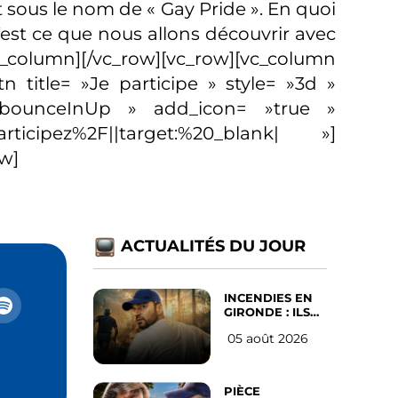
 sous le nom de « Gay Pride ». En quoi
’est ce que nous allons découvrir avec
olumn][/vc_row][vc_row][vc_column
n title= »Je participe » style= »3d »
»bounceInUp » add_icon= »true »
rticipez%2F||target:%20_blank| »]
ow]
ACTUALITÉS DU JOUR
INCENDIES EN
GIRONDE : ILS
ONT REFUSÉ
05 août 2026
D’ABANDONNER
LEUR VILLE
PIÈCE