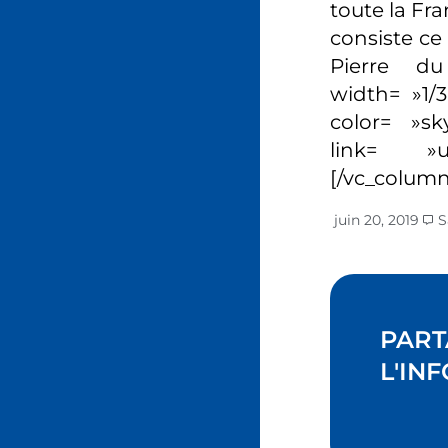
toute la Fr
consiste ce
Pierre du 
width= »1/3
color= »s
link= »url
[/vc_column
juin 20, 2019
S
PART
L'INF