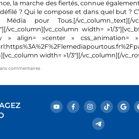
ance, la marche des fiertés, connue également
 défilé ? Qui le compose et dans quel but ? C
Média pour Tous.[/vc_column_text][/vc_c
″][/vc_column][vc_column width= »1/3″][vc_bt
ky » align= »center » css_animation= 
:https%3A%2F%2Flemediapourtous.fr%2Fpa
][vc_column width= »1/3″][/vc_column][/vc_r
ans commentaires
AGEZ
O