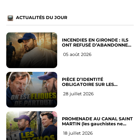
ACTUALITÉS DU JOUR
INCENDIES EN GIRONDE : ILS
ONT REFUSÉ D’ABANDONNER
LEUR VILLE
05 août 2026
PIÈCE D’IDENTITÉ
OBLIGATOIRE SUR LES
RÉSEAUX SOCIAUX : l’avis des
28 juillet 2026
Français
PROMENADE AU CANAL SAINT
MARTIN (les gauchistes ne
veulent pas)
18 juillet 2026