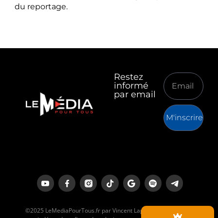
du reportage.
Restez
informé
par email
M'inscrire
©2025 LeMediaPourTous.fr par Vincent Lapierre est un média