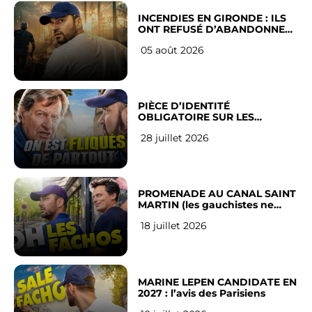
INCENDIES EN GIRONDE : ILS
ONT REFUSÉ D’ABANDONNER
LEUR VILLE
05 août 2026
PIÈCE D’IDENTITÉ
OBLIGATOIRE SUR LES
RÉSEAUX SOCIAUX : l’avis des
28 juillet 2026
Français
PROMENADE AU CANAL SAINT
MARTIN (les gauchistes ne
veulent pas)
18 juillet 2026
MARINE LEPEN CANDIDATE EN
2027 : l’avis des Parisiens