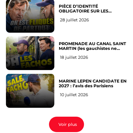
PIÈCE D’IDENTITÉ
OBLIGATOIRE SUR LES
RÉSEAUX SOCIAUX : l’avis des
28 juillet 2026
Français
PROMENADE AU CANAL SAINT
MARTIN (les gauchistes ne
veulent pas)
18 juillet 2026
MARINE LEPEN CANDIDATE EN
2027 : l’avis des Parisiens
10 juillet 2026
Voir plus