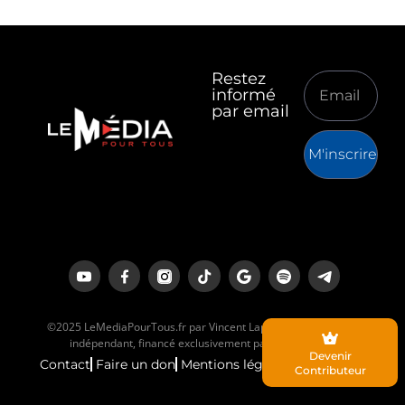
Restez
informé
par email
M'inscrire
©2025 LeMediaPourTous.fr par Vincent Lapierre est un média
indépendant, financé exclusivement par ses lecteurs.
Devenir
Contact
Faire un don
Mentions légales
Contributeur