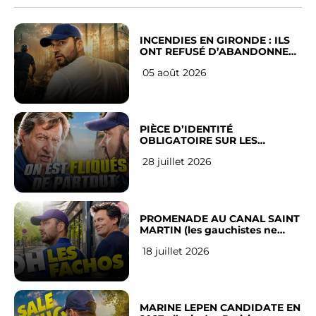
INCENDIES EN GIRONDE : ILS
ONT REFUSÉ D’ABANDONNER
LEUR VILLE
05 août 2026
PIÈCE D’IDENTITÉ
OBLIGATOIRE SUR LES
RÉSEAUX SOCIAUX : l’avis des
28 juillet 2026
Français
PROMENADE AU CANAL SAINT
MARTIN (les gauchistes ne
veulent pas)
18 juillet 2026
MARINE LEPEN CANDIDATE EN