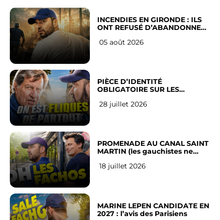
INCENDIES EN GIRONDE : ILS
ONT REFUSÉ D’ABANDONNER
LEUR VILLE
05 août 2026
PIÈCE D’IDENTITÉ
OBLIGATOIRE SUR LES
RÉSEAUX SOCIAUX : l’avis des
28 juillet 2026
Français
PROMENADE AU CANAL SAINT
MARTIN (les gauchistes ne
veulent pas)
18 juillet 2026
MARINE LEPEN CANDIDATE EN
2027 : l’avis des Parisiens