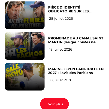
PIÈCE D’IDENTITÉ
OBLIGATOIRE SUR LES
RÉSEAUX SOCIAUX : l’avis des
28 juillet 2026
Français
PROMENADE AU CANAL SAINT
MARTIN (les gauchistes ne
veulent pas)
18 juillet 2026
MARINE LEPEN CANDIDATE EN
2027 : l’avis des Parisiens
10 juillet 2026
Voir plus