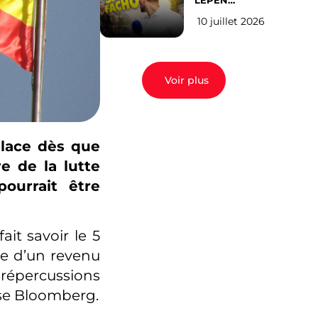
LEPEN
CANDIDATE
10 juillet 2026
EN 2027 : l’avis
des Parisiens
Voir plus
lace dès que
e de la lutte
ourrait être
it savoir le 5
ce d’un revenu
s répercussions
sse Bloomberg.