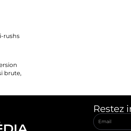
i-rushs
version
i brute,
Restez 