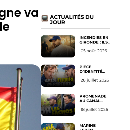
agne va
ACTUALITÉS DU
de
JOUR
INCENDIES EN
GIRONDE : ILS
ONT REFUSÉ
05 août 2026
D’ABANDONNER
LEUR VILLE
PIÈCE
D’IDENTITÉ
OBLIGATOIRE
28 juillet 2026
SUR LES
RÉSEAUX
SOCIAUX :
l’avis des
PROMENADE
Français
AU CANAL
SAINT MARTIN
18 juillet 2026
(les gauchistes
ne veulent
pas)
MARINE