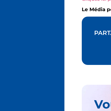
Le Média p
PART
Vo