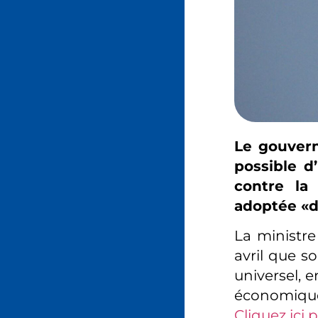
Le gouver
possible d
contre la
adoptée «d
La ministre
avril que s
universel, e
économiques
Cliquez ici p