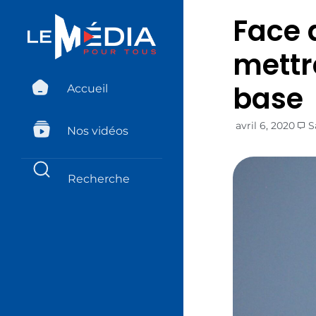
Face 
mettr
base
Accueil
avril 6, 2020
S
Nos vidéos