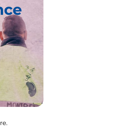
nce
re.