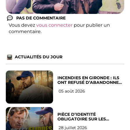
PAS DE COMMENTAIRE
Vous devez
vous connecter
pour publier un
commentaire.
ACTUALITÉS DU JOUR
INCENDIES EN GIRONDE : ILS
ONT REFUSÉ D’ABANDONNER
LEUR VILLE
05 août 2026
PIÈCE D’IDENTITÉ
OBLIGATOIRE SUR LES
RÉSEAUX SOCIAUX : l’avis des
28 juillet 2026
Français