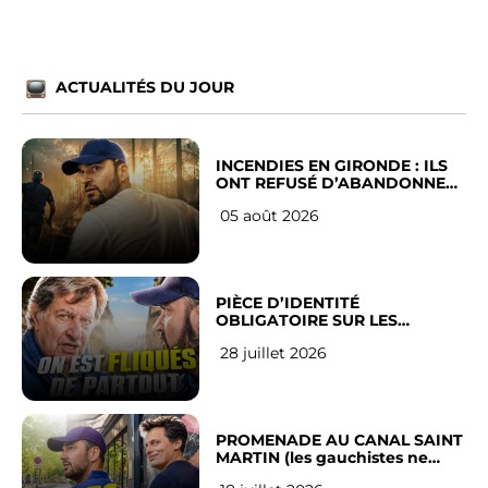
ACTUALITÉS DU JOUR
INCENDIES EN GIRONDE : ILS
ONT REFUSÉ D’ABANDONNER
LEUR VILLE
05 août 2026
PIÈCE D’IDENTITÉ
OBLIGATOIRE SUR LES
RÉSEAUX SOCIAUX : l’avis des
28 juillet 2026
Français
PROMENADE AU CANAL SAINT
MARTIN (les gauchistes ne
veulent pas)