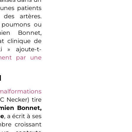
eunes patients
 des artères.
es poumons ou
mien Bonnet,
t clinique de
i » ajoute-t-
ement par une
l
malformations
 Necker) tire
mien Bonnet,
ue
, a écrit à ses
bre croissant