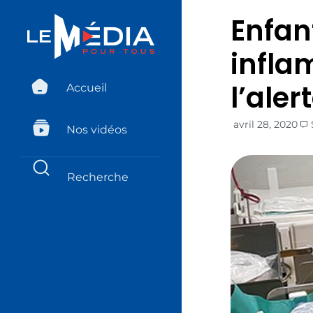
Enfan
infla
l’aler
Accueil
avril 28, 2020
Nos vidéos