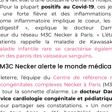
 Pour la plupart
positifs au Covid-19
, ces j
 une forte fièvre et des inflammations
ome inflammatoire implique le coeur, l
l digestif », explique le docteur Da
eur du réseau M3C Necker à Paris. « L’éta
atients rappelle la maladie de Kawasak
ladie infantile rare se caractérise égal
n des parois des vaisseaux sanguins
.
 M3C Necker alerte le monde médica
leterre, l’équipe du
Centre de référence 
 congénitales complexes Necker à Paris
(M3C
 tour la sonnette d’alarme. Le
docteur Da
rvice cardiologie congénitale et pédiatriq
pour partager ses constatations. « Un nom