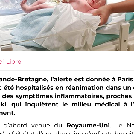
di Libre
ande-Bretagne, l’alerte est donnée à Pari
 été hospitalisés en réanimation dans un é
 des symptômes inflammatoires, proches 
i, qui inquiètent le milieu médical à 
ment.
st d’abord venue du
Royaume-Uni
. Le Na
S) a fait état d’une douzaine d’enfants hospi