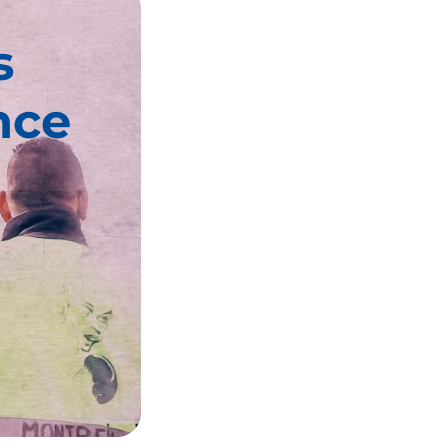
s
nce