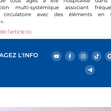
 de tous âges a été hospitalisé dans
ation multi-systémique associant fré
ce circulatoire avec des éléments en 
».
de l’article ici.
AGEZ L'INFO