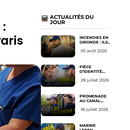
ACTUALITÉS DU
 :
JOUR
Paris
INCENDIES EN
GIRONDE : ILS
ONT REFUSÉ
05 août 2026
D’ABANDONNER
LEUR VILLE
PIÈCE
D’IDENTITÉ
OBLIGATOIRE
28 juillet 2026
SUR LES
RÉSEAUX
SOCIAUX :
l’avis des
PROMENADE
Français
AU CANAL
SAINT MARTIN
18 juillet 2026
(les gauchistes
ne veulent
pas)
MARINE