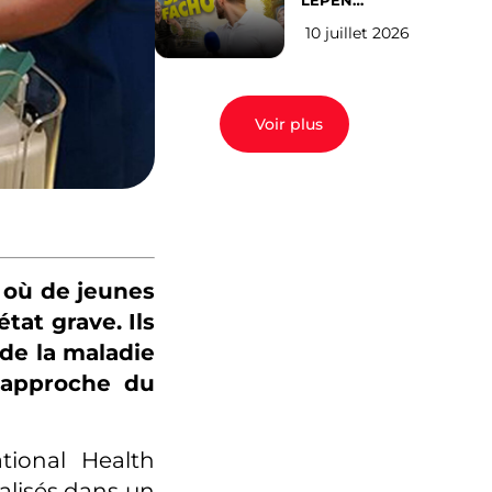
LEPEN
CANDIDATE
10 juillet 2026
EN 2027 : l’avis
des Parisiens
Voir plus
s où de jeunes
tat grave. Ils
de la maladie
l’approche du
tional Health
talisés dans un