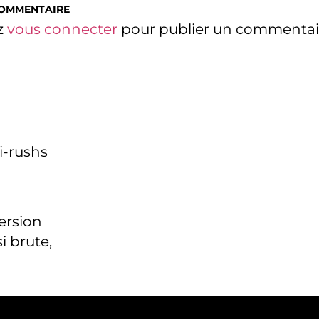
COMMENTAIRE
z
vous connecter
pour publier un commentai
i-rushs
version
i brute,