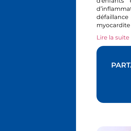
d’enfants
d’inflamm
défaillan
myocardite 
Lire la suite 
PART