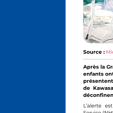
Source :
Mi
Après la Gr
enfants ont
présentent
de Kawasak
déconfine
L’alerte e
Service (NH