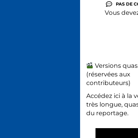
PAS DE 
Vous deve
Versions quas
(réservées aux
contributeurs)
Accédez ici à la 
très longue, quas
du reportage.