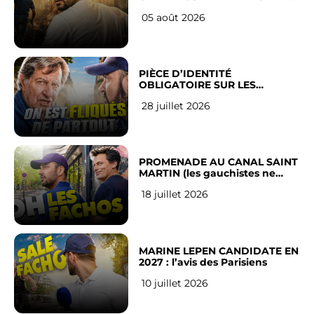
LEUR VILLE
05 août 2026
PIÈCE D’IDENTITÉ
OBLIGATOIRE SUR LES
RÉSEAUX SOCIAUX : l’avis des
28 juillet 2026
Français
PROMENADE AU CANAL SAINT
MARTIN (les gauchistes ne
veulent pas)
18 juillet 2026
MARINE LEPEN CANDIDATE EN
2027 : l’avis des Parisiens
10 juillet 2026