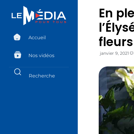
En pl
l’Ély
fleurs
Accueil
janvier 9, 2021
Nos vidéos