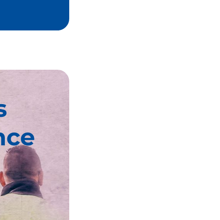
s
nce