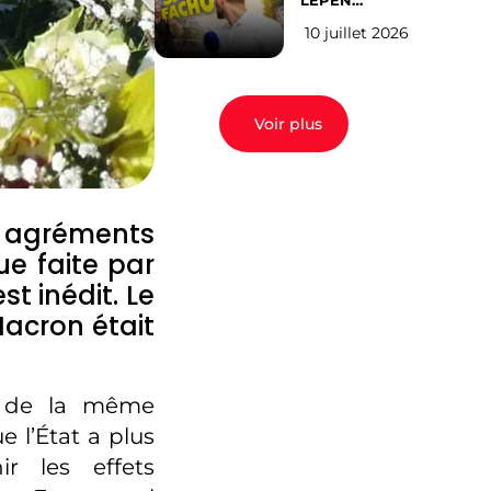
LEPEN
CANDIDATE
10 juillet 2026
EN 2027 : l’avis
des Parisiens
Voir plus
s agréments
e faite par
t inédit. Le
acron était
e de la même
 l’État a plus
r les effets