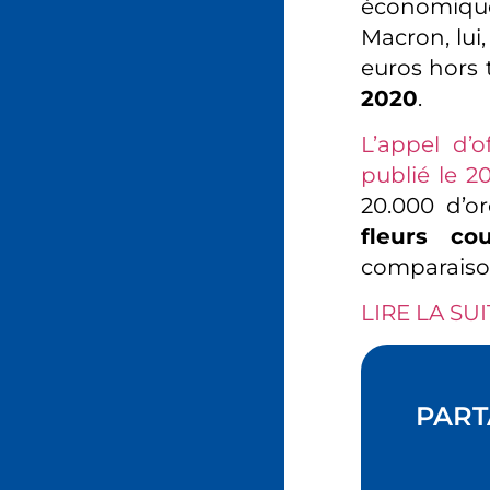
économique
Macron, lui
euros hors 
2020
.
L’appel d’o
publié le 2
20.000 d’o
fleurs co
comparaison
LIRE LA SUI
PART