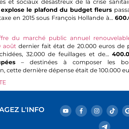
s et sociaux désastreux de la crise sanita
,
explose le plafond du budget fleurs
passa
taxe en 2015 sous François Hollande à…
600.
ffre du marché public annuel renouvelable
0 août
dernier fait état de 20.000 euros de p
rchidées, 32.000 de feuillages et de…
400.
upées
– destinées à composer les bou
, cette dernière dépense était de 100.000 eu
TE
AGEZ L'INFO