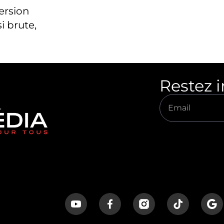
version
i brute,
Restez 