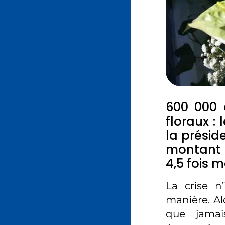
600 000 
floraux :
la présid
montant 
4,5 fois m
La crise 
manière. Al
que jamai