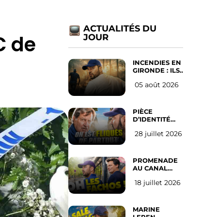
ACTUALITÉS DU
€ de
JOUR
INCENDIES EN
GIRONDE : ILS
ONT REFUSÉ
05 août 2026
D’ABANDONNER
LEUR VILLE
PIÈCE
D’IDENTITÉ
OBLIGATOIRE
28 juillet 2026
SUR LES
RÉSEAUX
SOCIAUX :
l’avis des
PROMENADE
Français
AU CANAL
SAINT MARTIN
18 juillet 2026
(les gauchistes
ne veulent
pas)
MARINE