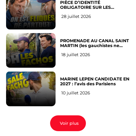
PIÈCE D’IDENTITÉ
OBLIGATOIRE SUR LES
RÉSEAUX SOCIAUX : l’avis des
28 juillet 2026
Français
PROMENADE AU CANAL SAINT
MARTIN (les gauchistes ne
veulent pas)
18 juillet 2026
MARINE LEPEN CANDIDATE EN
2027 : l’avis des Parisiens
10 juillet 2026
Voir plus