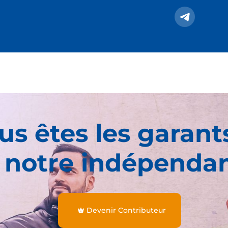
us êtes les garant
 notre indépenda
Devenir Contributeur