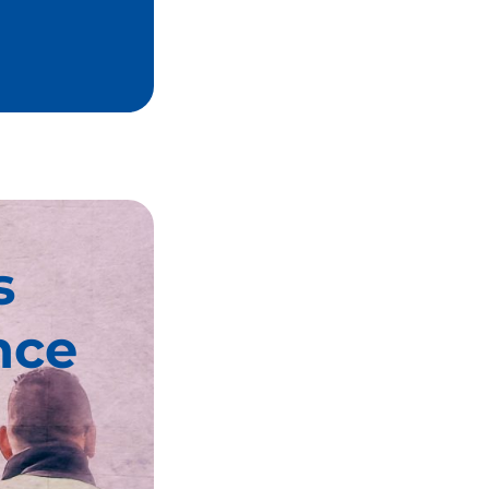
s
nce