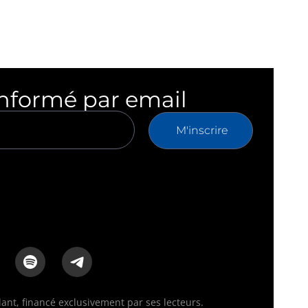
informé par email
M'inscrire
nt, financé exclusivement par ses lecteurs.