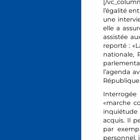
[/vc_colum
l’égalité e
une intervi
elle a assu
assistée a
reporté : «
nationale, 
parlementai
l’agenda av
République
Interrogée 
«marche con
inquiétude 
acquis. Il 
par exempl
personnel, i