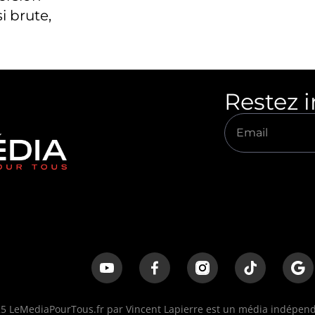
i brute,
Restez 
 LeMediaPourTous.fr par Vincent Lapierre est un média indépenda