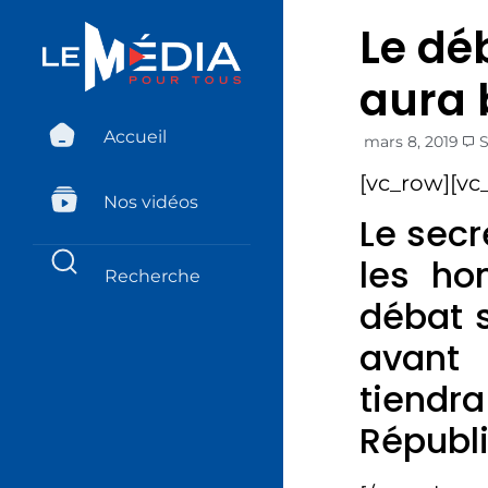
Le dé
aura b
Accueil
mars 8, 2019
[vc_row][vc
Nos vidéos
Le secr
les ho
débat s
avant 
tiendr
Républ