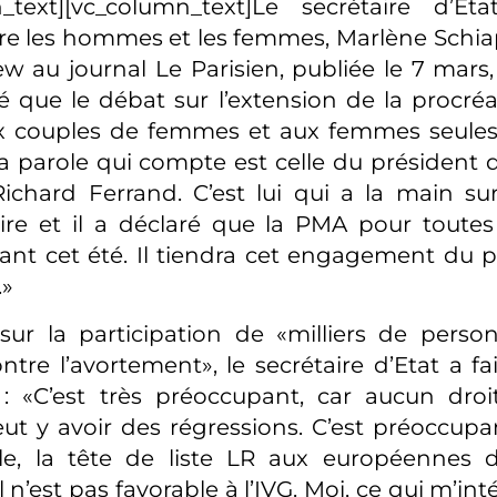
n_text][vc_column_text]Le secrétaire d’E
ntre les hommes et les femmes, Marlène Schi
ew au journal Le Parisien, publiée le 7 mars,
ré que le débat sur l’extension de la procré
ux couples de femmes et aux femmes seules 
La parole qui compte est celle du président 
Richard Ferrand. C’est lui qui a la main sur
re et il a déclaré que la PMA pour toutes
ant cet été. Il tiendra cet engagement du p
.»
sur la participation de «milliers de perso
tre l’avortement», le secrétaire d’Etat a fa
: «C’est très préoccupant, car aucun droi
peut y avoir des régressions. C’est préoccupa
e, la tête de liste LR aux européennes dir
l n’est pas favorable à l’IVG. Moi, ce qui m’int