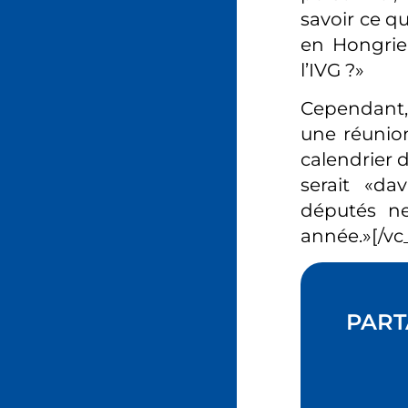
savoir ce qu
en Hongrie 
l’IVG ?»
Cependant, 
une réunio
calendrier d
serait «da
députés ne
année.»[/vc
PART