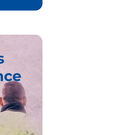
s
nce