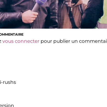
COMMENTAIRE
z
vous connecter
pour publier un commentai
i-rushs
version