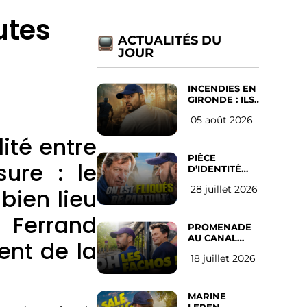
utes
ACTUALITÉS DU
JOUR
INCENDIES EN
GIRONDE : ILS
ONT REFUSÉ
05 août 2026
D’ABANDONNER
LEUR VILLE
lité entre
PIÈCE
ure : le
D’IDENTITÉ
OBLIGATOIRE
28 juillet 2026
bien lieu
SUR LES
RÉSEAUX
SOCIAUX :
d Ferrand
l’avis des
PROMENADE
Français
AU CANAL
ent de la
SAINT MARTIN
18 juillet 2026
(les gauchistes
ne veulent
pas)
MARINE