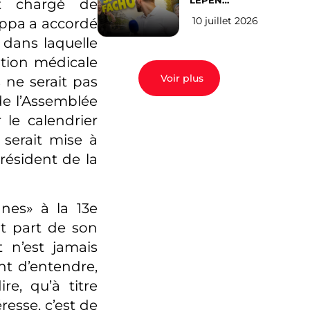
LEPEN
tat chargé de
CANDIDATE
10 juillet 2026
appa a accordé
EN 2027 : l’avis
des Parisiens
 dans laquelle
ation médicale
Voir plus
ne serait pas
de l’Assemblée
 le calendrier
 serait mise à
résident de la
nnes» à la 13e
it part de son
t n’est jamais
nt d’entendre,
e, qu’à titre
éresse, c’est de