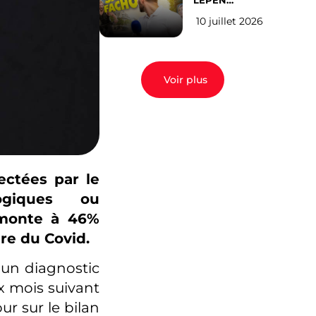
LEPEN
CANDIDATE
10 juillet 2026
EN 2027 : l’avis
des Parisiens
Voir plus
ectées par le
ogiques ou
i monte à 46%
re du Covid.
 un diagnostic
x mois suivant
ur sur le bilan