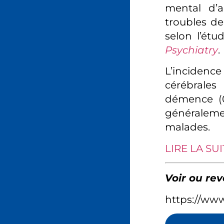
mental d’a
troubles de
selon l’étu
Psychiatry
.
L’incidence
cérébrales 
démence (0,
généralemen
malades.
LIRE LA SU
Voir ou rev
https://ww