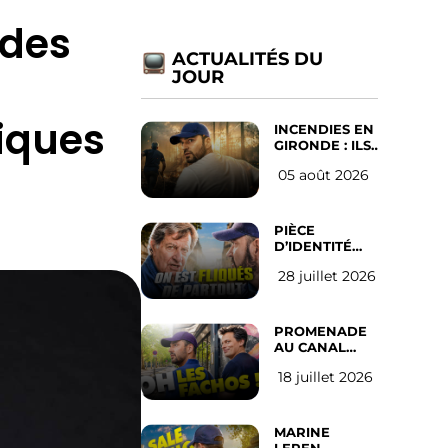
ades
ACTUALITÉS DU
JOUR
iques
INCENDIES EN
GIRONDE : ILS
ONT REFUSÉ
05 août 2026
D’ABANDONNER
LEUR VILLE
PIÈCE
D’IDENTITÉ
OBLIGATOIRE
28 juillet 2026
SUR LES
RÉSEAUX
SOCIAUX :
l’avis des
PROMENADE
Français
AU CANAL
SAINT MARTIN
18 juillet 2026
(les gauchistes
ne veulent
pas)
MARINE