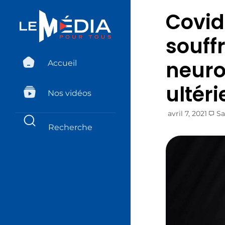
Covid
souffr
neuro
Accueil
ultéri
Nos vidéos
avril 7, 2021
Sa