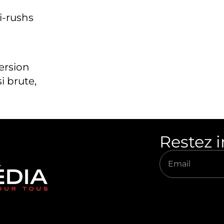
i-rushs
version
i brute,
Restez 