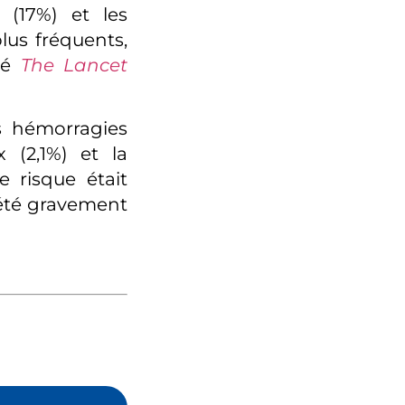
 (17%) et les
lus fréquents,
sé
The Lancet
es hémorragies
x (2,1%) et la
e risque était
 été gravement