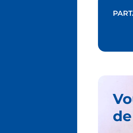
PART
Vo
de