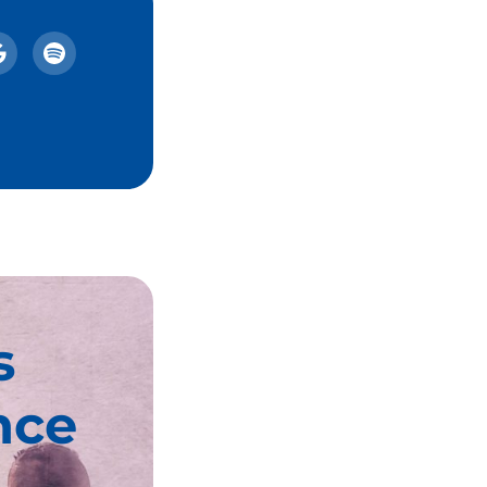
s
nce