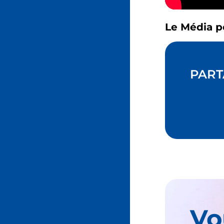
Le Média p
PART
Vo