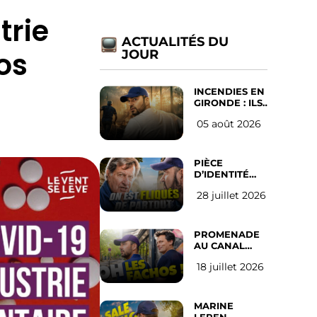
trie
ACTUALITÉS DU
os
JOUR
INCENDIES EN
GIRONDE : ILS
ONT REFUSÉ
05 août 2026
D’ABANDONNER
LEUR VILLE
PIÈCE
D’IDENTITÉ
OBLIGATOIRE
28 juillet 2026
SUR LES
RÉSEAUX
SOCIAUX :
l’avis des
PROMENADE
Français
AU CANAL
SAINT MARTIN
18 juillet 2026
(les gauchistes
ne veulent
pas)
MARINE