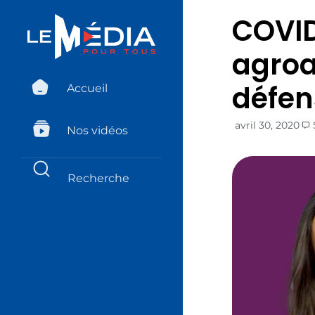
COVID
agroa
défen
Accueil
avril 30, 2020
Nos vidéos