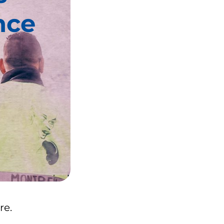
nce
re.