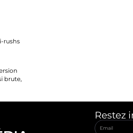
i-rushs
version
i brute,
Restez 