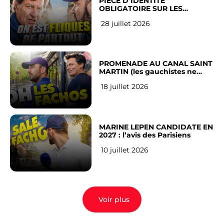
PIÈCE D’IDENTITÉ
OBLIGATOIRE SUR LES
RÉSEAUX SOCIAUX : l’avis des
28 juillet 2026
Français
PROMENADE AU CANAL SAINT
MARTIN (les gauchistes ne
veulent pas)
18 juillet 2026
MARINE LEPEN CANDIDATE EN
2027 : l’avis des Parisiens
10 juillet 2026
Voir plus