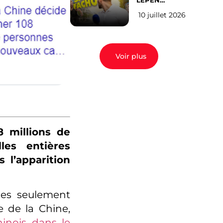
LEPEN
CANDIDATE
10 juillet 2026
EN 2027 : l’avis
des Parisiens
Voir plus
8 millions de
les entières
s l’apparition
nes seulement
 de la Chine,
hinois dans le