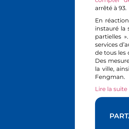
compter de
arrêté à 93.
En réaction 
instauré la
partielles
services d’
de tous les 
Des mesures
la ville, a
Fengman.
Lire la suite 
PART