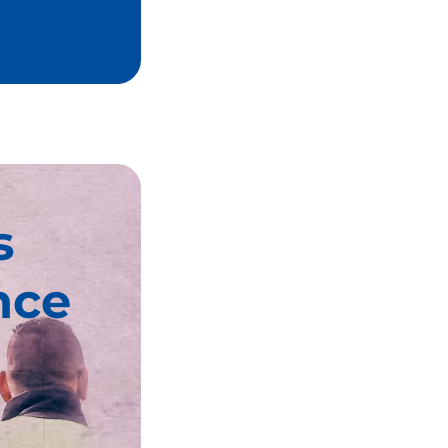
s
nce