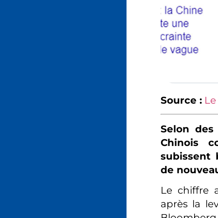
Source :
Le
Selon des 
Chinois c
subissent b
de nouveau
Le chiffre
après la l
Bloomberg 