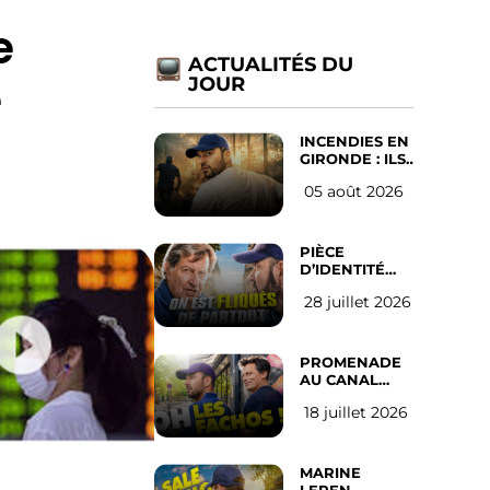
e
ACTUALITÉS DU
é
JOUR
INCENDIES EN
GIRONDE : ILS
ONT REFUSÉ
05 août 2026
D’ABANDONNER
LEUR VILLE
PIÈCE
D’IDENTITÉ
OBLIGATOIRE
28 juillet 2026
SUR LES
RÉSEAUX
SOCIAUX :
l’avis des
PROMENADE
Français
AU CANAL
SAINT MARTIN
18 juillet 2026
(les gauchistes
ne veulent
pas)
MARINE