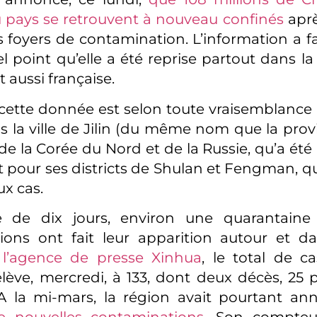
 pays se retrouvent à nouveau confinés
aprè
 foyers de contamination. L’information a fai
l point qu’elle a été reprise partout dans la
 aussi française.
cette donnée est selon toute vraisemblance i
s la ville de Jilin (du même nom que la provi
 de la Corée du Nord et de la Russie, qu’a été l
our ses districts de Shulan et Fengman, q
x cas.
e de dix jours, environ une quarantaine
ons ont fait leur apparition autour et da
 l’agence de presse Xinhua
, le total de c
élève, mercredi, à 133, dont deux décès, 25 p
 A la mi-mars, la région avait pourtant a