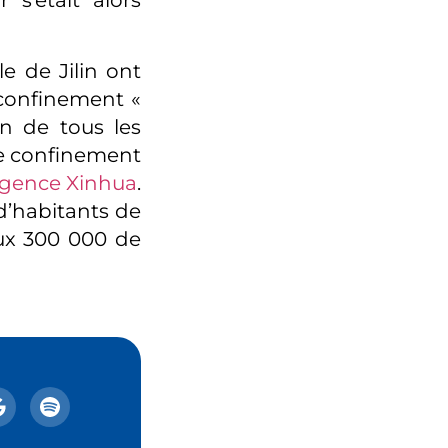
 s’était alors
le de Jilin ont
 confinement «
n de tous les
 de confinement
’agence Xinhua
.
d’habitants de
aux 300 000 de