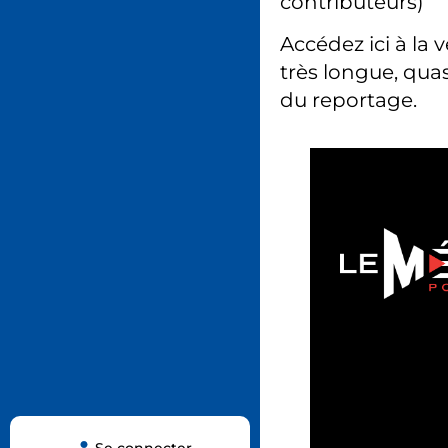
contributeurs)
Accédez ici à la 
très longue, quas
du reportage.