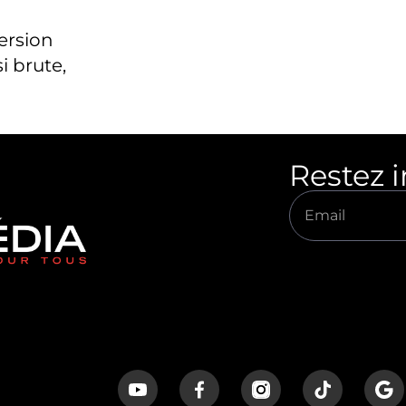
version
i brute,
Restez 