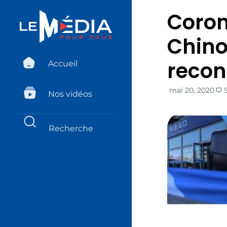
Coron
Chino
recon
Accueil
mai 20, 2020
Nos vidéos