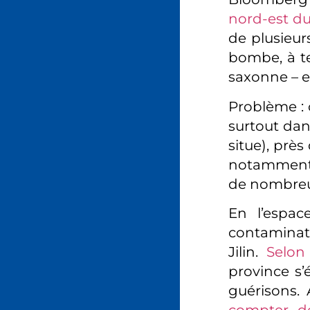
nord-est du
de plusieurs
bombe, à te
saxonne – et
Problème : 
surtout dan
situe), près
notamment p
de nombreu
En l’espac
contaminati
Jilin.
Selon
province s’
guérisons.