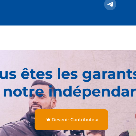
us êtes les garant
 notre indépenda
Devenir Contributeur