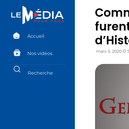
Comme
furent
d’His
Accueil
mars 3, 2020
Nos vidéos