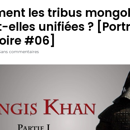
nt les tribus mongo
-elles unifiées ? [Portr
toire #06]
Sans commentaires