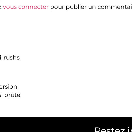
z
vous connecter
pour publier un commentai
i-rushs
version
i brute,
Restez 