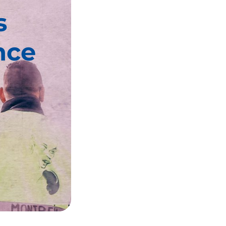
s
nce