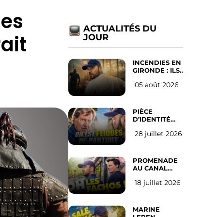
les
ACTUALITÉS DU
ait
JOUR
INCENDIES EN
GIRONDE : ILS
ONT REFUSÉ
05 août 2026
D’ABANDONNER
LEUR VILLE
PIÈCE
D’IDENTITÉ
OBLIGATOIRE
28 juillet 2026
SUR LES
RÉSEAUX
SOCIAUX :
l’avis des
PROMENADE
Français
AU CANAL
SAINT MARTIN
18 juillet 2026
(les gauchistes
ne veulent
pas)
MARINE