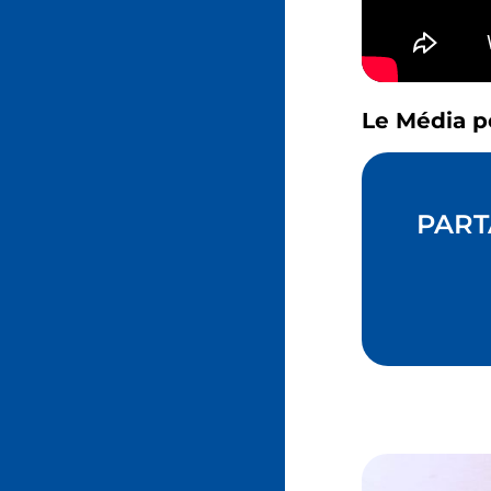
Le Média p
PART