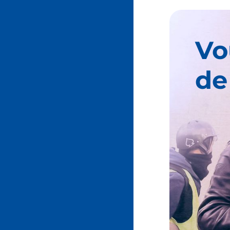
Vo
de