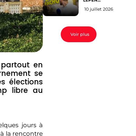
LEPEN
CANDIDATE
10 juillet 2026
EN 2027 : l’avis
des Parisiens
Voir plus
, partout en
rnement se
s élections
p libre au
elques jours à
 à la rencontre