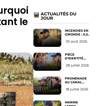
urquoi
ACTUALITÉS DU
tant le
JOUR
INCENDIES EN
GIRONDE : ILS
ONT REFUSÉ
05 août 2026
D’ABANDONNER
LEUR VILLE
PIÈCE
D’IDENTITÉ
OBLIGATOIRE
28 juillet 2026
SUR LES
RÉSEAUX
SOCIAUX :
l’avis des
PROMENADE
Français
AU CANAL
SAINT MARTIN
18 juillet 2026
(les gauchistes
ne veulent
pas)
MARINE