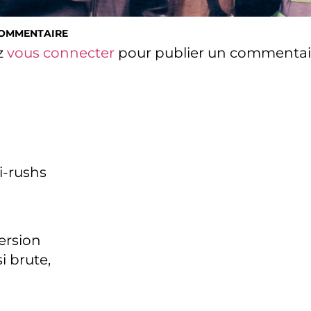
COMMENTAIRE
z
vous connecter
pour publier un commentai
i-rushs
version
i brute,