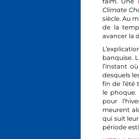
faim. Une
Climate C
siècle. Au m
de la temp
avancer la d
L’explicati
banquise. L
l’instant o
desquels le
fin de l’ét
le phoque. 
pour l’hiv
meurent alo
qui suit leu
période est