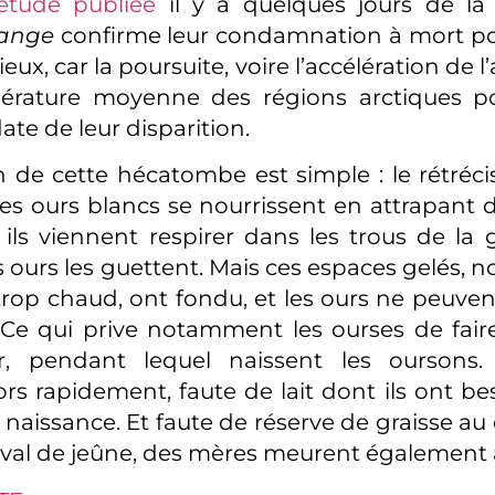
étude publiée
il y a quelques jours de l
hange
confirme leur condamnation à mort pou
ieux, car la poursuite, voire l’accélération de
érature moyenne des régions arctiques po
ate de leur disparition.
on de cette hécatombe est simple : le rétréc
es ours blancs se nourrissent en attrapant
ù ils viennent respirer dans les trous de la 
s ours les guettent. Mais ces espaces gelés, 
é trop chaud, ont fondu, et les ours ne peuve
Ce qui prive notamment les ourses de fair
er, pendant lequel naissent les oursons.
rs rapidement, faute de lait dont ils ont bes
r naissance. Et faute de réserve de graisse au
ival de jeûne, des mères meurent également a