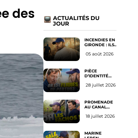
ée des
ACTUALITÉS DU
JOUR
INCENDIES EN
GIRONDE : ILS
ONT REFUSÉ
05 août 2026
D’ABANDONNER
LEUR VILLE
PIÈCE
D’IDENTITÉ
OBLIGATOIRE
28 juillet 2026
SUR LES
RÉSEAUX
SOCIAUX :
l’avis des
PROMENADE
Français
AU CANAL
SAINT MARTIN
18 juillet 2026
(les gauchistes
ne veulent
pas)
MARINE