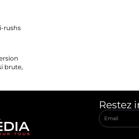
i-rushs
version
i brute,
Restez 