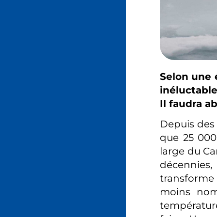
Selon une é
inéluctable
Il faudra a
Depuis des a
que 25 000 
large du Ca
décennies,
transforme 
moins nomb
température