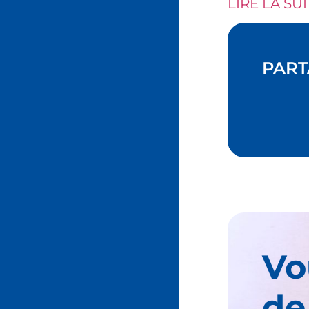
LIRE LA SUI
PART
Vo
de