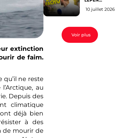
LEPEN
CANDIDATE
10 juillet 2026
EN 2027 : l’avis
des Parisiens
Voir plus
eur extinction
ourir de faim.
 qu’il ne reste
l’Arctique, au
rie. Depuis des
nt climatique
 ont déjà bien
ésister à des
n de mourir de