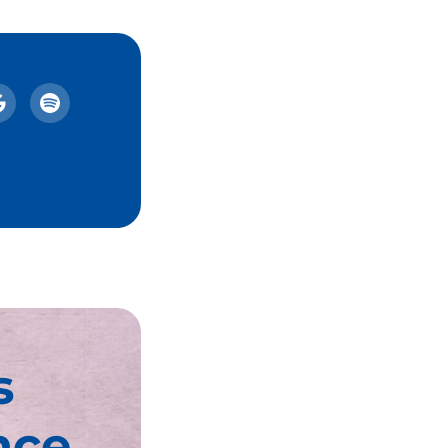
s
nce