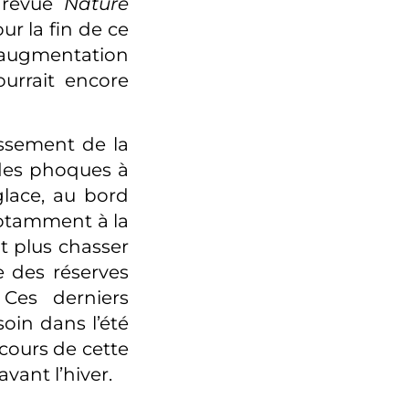
a revue
Nature
r la fin de ce
 l’augmentation
urrait encore
issement de la
 des phoques à
glace, au bord
notamment à la
nt plus chasser
e des réserves
 Ces derniers
oin dans l’été
 cours de cette
vant l’hiver.