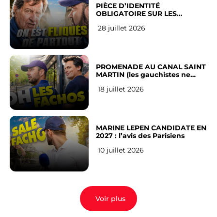
PIÈCE D’IDENTITÉ
OBLIGATOIRE SUR LES
RÉSEAUX SOCIAUX : l’avis des
28 juillet 2026
Français
PROMENADE AU CANAL SAINT
MARTIN (les gauchistes ne
veulent pas)
18 juillet 2026
MARINE LEPEN CANDIDATE EN
2027 : l’avis des Parisiens
10 juillet 2026
Voir plus