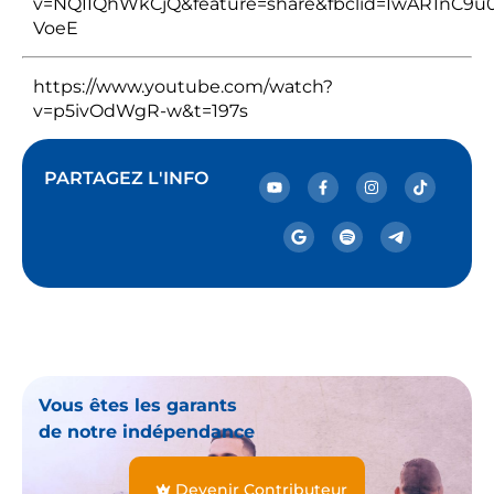
v=NQIIQhWkCjQ&feature=share&fbclid=IwAR1nC9
VoeE
https://www.youtube.com/watch?
v=p5ivOdWgR-w&t=197s
PARTAGEZ L'INFO
Vous êtes les garants
de notre indépendance
Devenir Contributeur