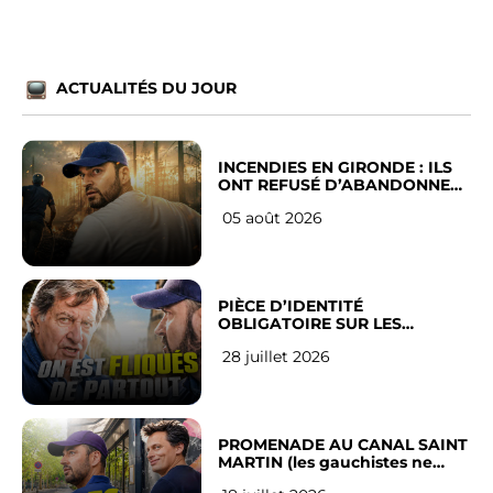
ACTUALITÉS DU JOUR
INCENDIES EN GIRONDE : ILS
ONT REFUSÉ D’ABANDONNER
LEUR VILLE
05 août 2026
PIÈCE D’IDENTITÉ
OBLIGATOIRE SUR LES
RÉSEAUX SOCIAUX : l’avis des
28 juillet 2026
Français
PROMENADE AU CANAL SAINT
MARTIN (les gauchistes ne
veulent pas)