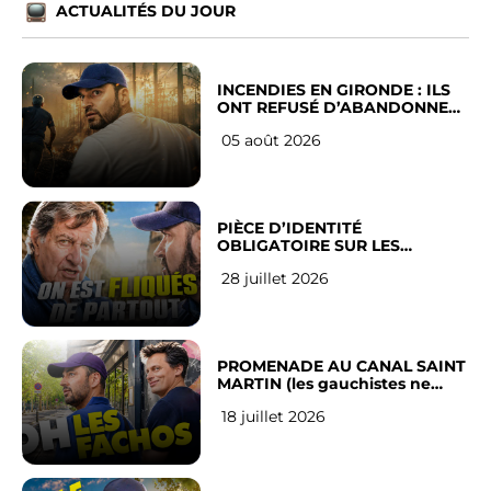
ACTUALITÉS DU JOUR
INCENDIES EN GIRONDE : ILS
ONT REFUSÉ D’ABANDONNER
LEUR VILLE
05 août 2026
PIÈCE D’IDENTITÉ
OBLIGATOIRE SUR LES
RÉSEAUX SOCIAUX : l’avis des
28 juillet 2026
Français
PROMENADE AU CANAL SAINT
MARTIN (les gauchistes ne
veulent pas)
18 juillet 2026