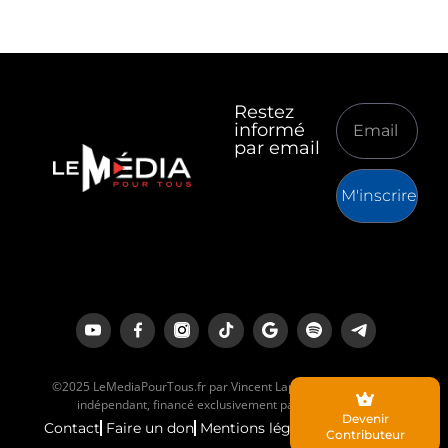
Restez
informé
par email
M'inscrire
©2025 LeMediaPourTous.fr par Vincent Lapierre est un média
indépendant, financé exclusivement par ses lecteurs.
Devenir
Contact
Faire un don
Mentions légales
Contributeur