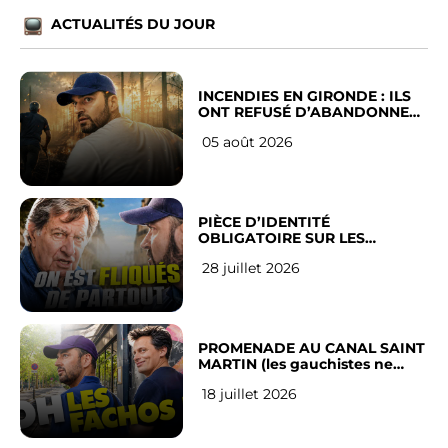
ACTUALITÉS DU JOUR
INCENDIES EN GIRONDE : ILS
ONT REFUSÉ D’ABANDONNER
LEUR VILLE
05 août 2026
PIÈCE D’IDENTITÉ
OBLIGATOIRE SUR LES
RÉSEAUX SOCIAUX : l’avis des
28 juillet 2026
Français
PROMENADE AU CANAL SAINT
MARTIN (les gauchistes ne
veulent pas)
18 juillet 2026