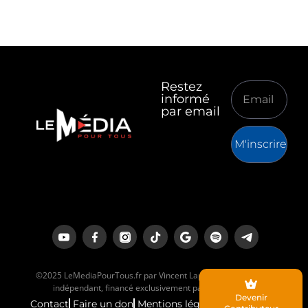
Restez
informé
par email
M'inscrire
©2025 LeMediaPourTous.fr par Vincent Lapierre est un média
indépendant, financé exclusivement par ses lecteurs.
Devenir
Contact
Faire un don
Mentions légales