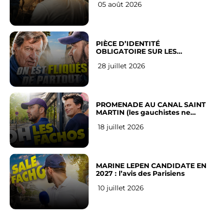
05 août 2026
PIÈCE D’IDENTITÉ
OBLIGATOIRE SUR LES
RÉSEAUX SOCIAUX : l’avis des
28 juillet 2026
Français
PROMENADE AU CANAL SAINT
MARTIN (les gauchistes ne
veulent pas)
18 juillet 2026
MARINE LEPEN CANDIDATE EN
2027 : l’avis des Parisiens
10 juillet 2026