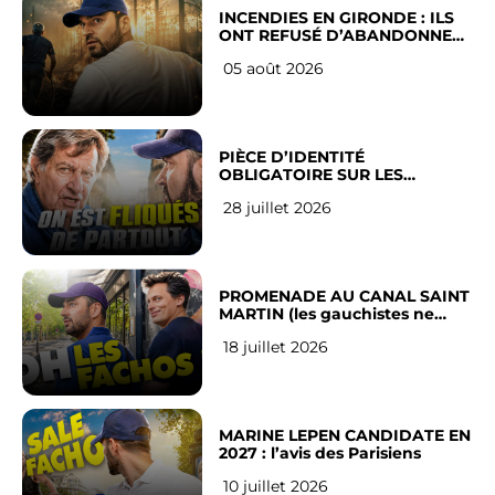
INCENDIES EN GIRONDE : ILS
ONT REFUSÉ D’ABANDONNER
LEUR VILLE
05 août 2026
PIÈCE D’IDENTITÉ
OBLIGATOIRE SUR LES
RÉSEAUX SOCIAUX : l’avis des
28 juillet 2026
Français
PROMENADE AU CANAL SAINT
MARTIN (les gauchistes ne
veulent pas)
18 juillet 2026
MARINE LEPEN CANDIDATE EN
2027 : l’avis des Parisiens
10 juillet 2026