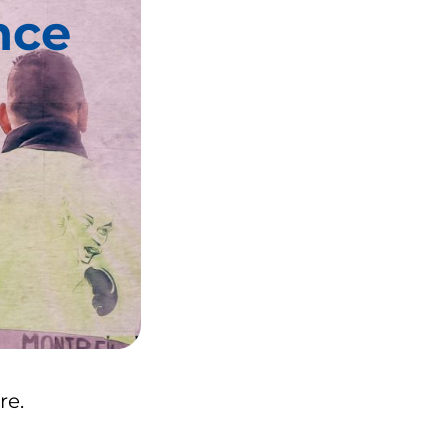
nce
re.