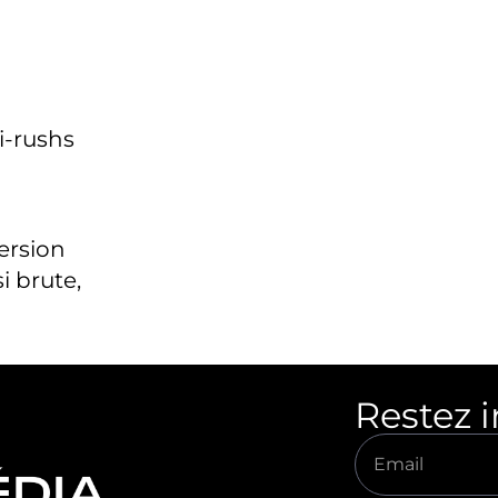
i-rushs
version
i brute,
Restez 