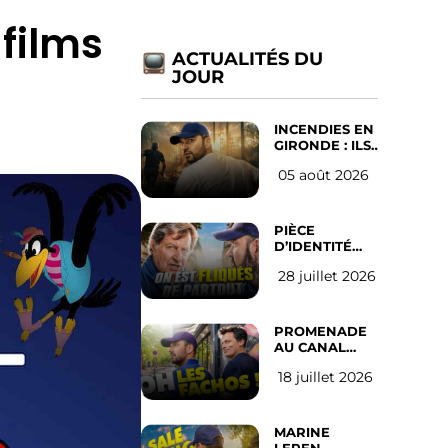
films
ACTUALITÉS DU
JOUR
INCENDIES EN
GIRONDE : ILS
ONT REFUSÉ
05 août 2026
D’ABANDONNER
LEUR VILLE
PIÈCE
D’IDENTITÉ
OBLIGATOIRE
28 juillet 2026
SUR LES
RÉSEAUX
SOCIAUX :
l’avis des
PROMENADE
Français
AU CANAL
SAINT MARTIN
18 juillet 2026
(les gauchistes
ne veulent
pas)
MARINE