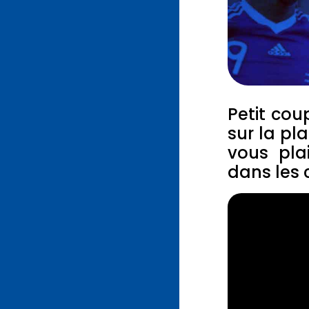
Petit cou
sur la pl
vous pla
dans les