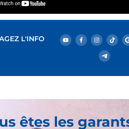
AGEZ L'INFO
us êtes les garant