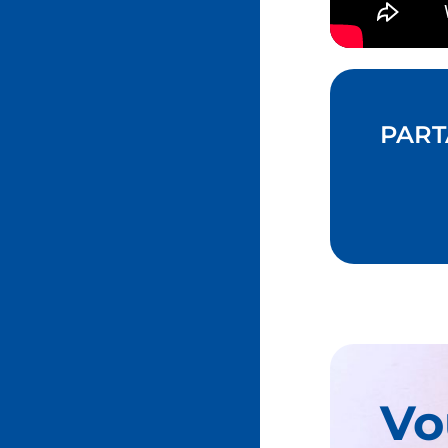
PART
Vo