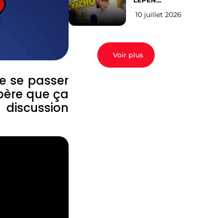
LEPEN
CANDIDATE
10 juillet 2026
EN 2027 : l’avis
des Parisiens
Voir plus
de se passer
spère que ça
 discussion