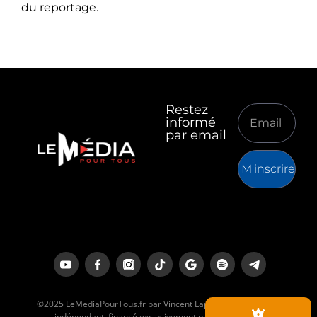
du reportage.
Restez
informé
par email
M'inscrire
©2025 LeMediaPourTous.fr par Vincent Lapierre est un média
indépendant, financé exclusivement par ses lecteurs.