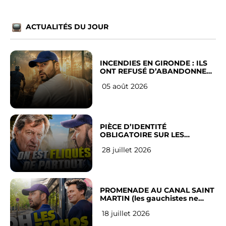
ACTUALITÉS DU JOUR
INCENDIES EN GIRONDE : ILS
ONT REFUSÉ D’ABANDONNER
LEUR VILLE
05 août 2026
PIÈCE D’IDENTITÉ
OBLIGATOIRE SUR LES
RÉSEAUX SOCIAUX : l’avis des
28 juillet 2026
Français
PROMENADE AU CANAL SAINT
MARTIN (les gauchistes ne
veulent pas)
18 juillet 2026