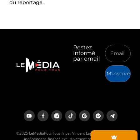
du reportage.
Restez
informé
par email
M'inscrire
©2025 LeMediaPourTous.fr par Vincent Lapierre est un média
indépendant, financé exclusivement par ses lecteurs.