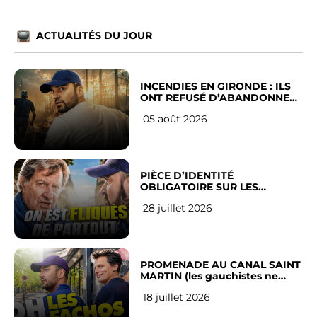
ACTUALITÉS DU JOUR
INCENDIES EN GIRONDE : ILS
ONT REFUSÉ D’ABANDONNER
LEUR VILLE
05 août 2026
PIÈCE D’IDENTITÉ
OBLIGATOIRE SUR LES
RÉSEAUX SOCIAUX : l’avis des
28 juillet 2026
Français
PROMENADE AU CANAL SAINT
MARTIN (les gauchistes ne
veulent pas)
18 juillet 2026