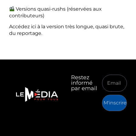
Versions quasi-rushs (réservées aux
contributeurs)
Accédez ici à la version très longue, quasi brute,
du reportage.
Restez
informé
par email
M'inscrire