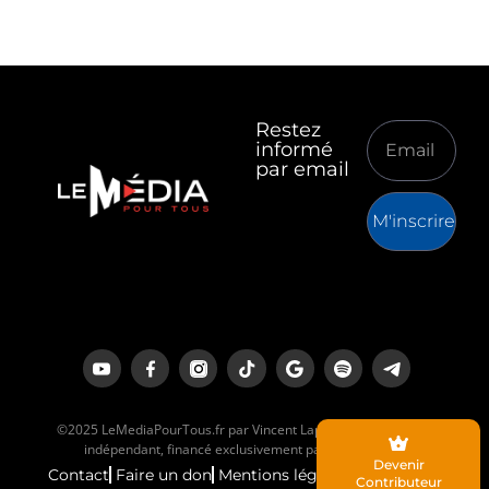
Restez
informé
par email
M'inscrire
©2025 LeMediaPourTous.fr par Vincent Lapierre est un média
indépendant, financé exclusivement par ses lecteurs.
Devenir
Contact
Faire un don
Mentions légales
Contributeur