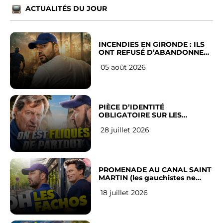
ACTUALITÉS DU JOUR
INCENDIES EN GIRONDE : ILS
ONT REFUSÉ D’ABANDONNER
LEUR VILLE
05 août 2026
PIÈCE D’IDENTITÉ
OBLIGATOIRE SUR LES
RÉSEAUX SOCIAUX : l’avis des
28 juillet 2026
Français
PROMENADE AU CANAL SAINT
MARTIN (les gauchistes ne
veulent pas)
18 juillet 2026