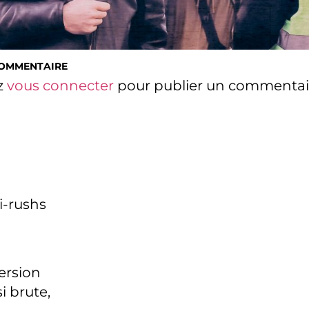
COMMENTAIRE
z
vous connecter
pour publier un commentai
i-rushs
version
i brute,