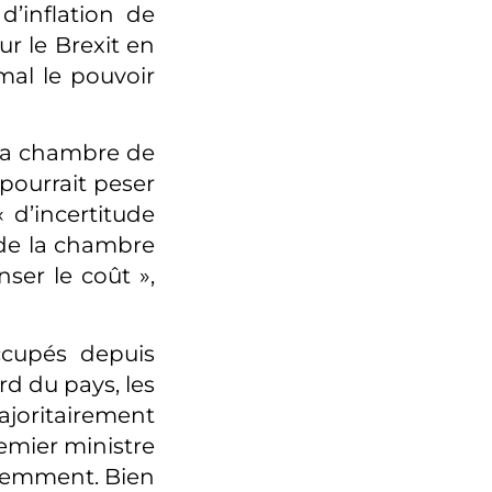
’inflation de
ur le Brexit en
mal le pouvoir
 la chambre de
pourrait peser
 d’incertitude
 de la chambre
er le coût »,
ccupés depuis
rd du pays, les
ajoritairement
emier ministre
écemment. Bien