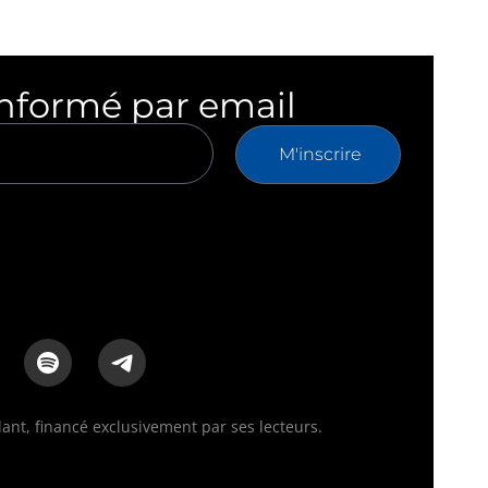
informé par email
M'inscrire
nt, financé exclusivement par ses lecteurs.