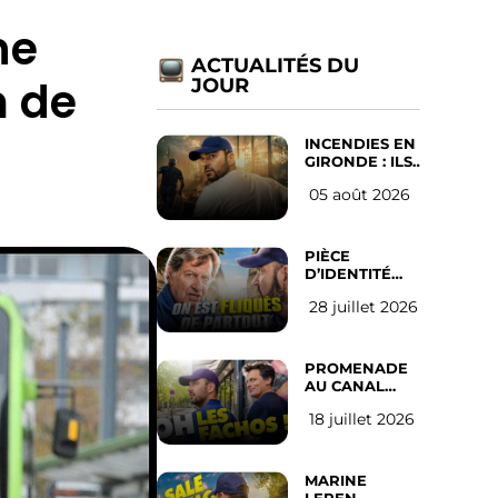
ne
ACTUALITÉS DU
m de
JOUR
INCENDIES EN
GIRONDE : ILS
ONT REFUSÉ
05 août 2026
D’ABANDONNER
LEUR VILLE
PIÈCE
D’IDENTITÉ
OBLIGATOIRE
28 juillet 2026
SUR LES
RÉSEAUX
SOCIAUX :
l’avis des
PROMENADE
Français
AU CANAL
SAINT MARTIN
18 juillet 2026
(les gauchistes
ne veulent
pas)
MARINE