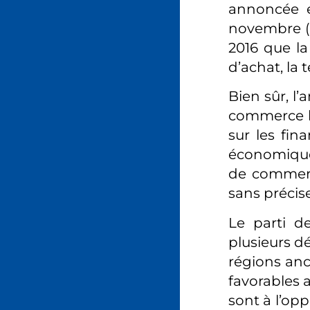
annoncée e
novembre (1
2016 que la
d’achat, la
Bien sûr, l
commerce br
sur les fin
économique 
de commerc
sans préci
Le parti d
plusieurs dé
régions anc
favorables 
sont à l’op