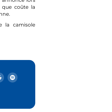
 annoncé lors
e que coûte la
nne.
e la camisole