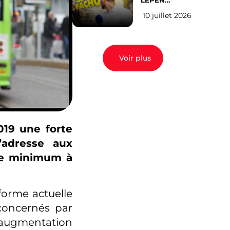
LEPEN
CANDIDATE
10 juillet 2026
EN 2027 : l’avis
des Parisiens
Voir plus
019 une forte
’adresse aux
ire minimum à
forme actuelle
 concernés par
L’augmentation