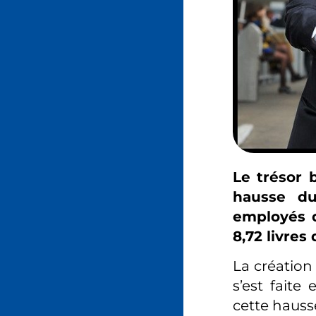
Le trésor 
hausse du
employés d
8,72 livres 
La création
s’est faite
cette hauss