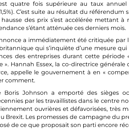
st quatre fois supérieure au taux annuel d
,5%). C’est suite au résultat du référendum s
 hausse des prix s’est accélérée mettant à 
 tendance s’étant atténuée ces derniers mois.
’annonce a immédiatement été critiquée par
itannique qui s’inquiète d’une mesure qui 
ances des entreprises durant cette période «
». Hannah Essex, la co-directrice générale
e, appelle le gouvernement à en « compens
ser comment.
e Boris Johnson a emporté des sièges o
cennies par les travaillistes dans le centre no
iennement ouvrières et défavorisées, très m
au Brexit. Les promesses de campagne du pr
posé de ce que proposait son parti encore r