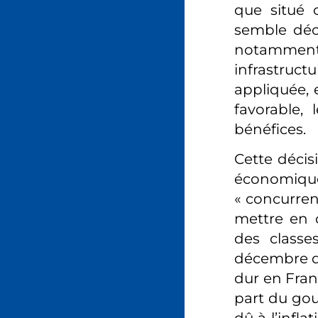
que situé 
semble déc
notamment d
infrastruc
appliquée, 
favorable,
bénéfices.
Cette décis
économique
« concurren
mettre en o
des classe
décembre de
dur en Fran
part du gou