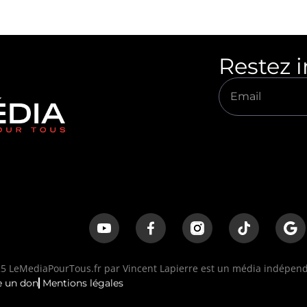
Restez 
 LeMediaPourTous.fr par Vincent Lapierre est un média indépenda
e un don
Mentions légales