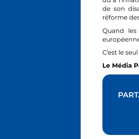
dû à l’infla
de son disc
réforme des
Quand les 
européenne,
C’est le seu
Le Média P
PART