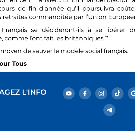
tion en ce 1
janvier… Et Emmanuel Macron a
ours de fin d’année qu’il poursuivra coût
 retraites commanditée par l’Union Europée
Français se décideront-ils à se libérer d
 comme l’ont fait les britanniques ?
l moyen de sauver le modèle social français.
our Tous
AGEZ L'INFO