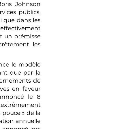
Boris Johnson
ices publics,
i que dans les
effectivement
st un prémisse
crètement les
ence le modèle
nt que par la
uvernements de
ives en faveur
 annoncé le 8
al extrêmement
 pouce » de la
ation annuelle