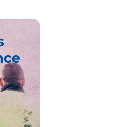
s
nce