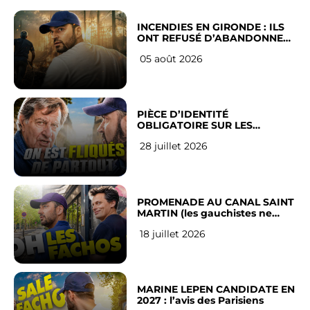
INCENDIES EN GIRONDE : ILS
ONT REFUSÉ D’ABANDONNER
LEUR VILLE
05 août 2026
PIÈCE D’IDENTITÉ
OBLIGATOIRE SUR LES
RÉSEAUX SOCIAUX : l’avis des
28 juillet 2026
Français
PROMENADE AU CANAL SAINT
MARTIN (les gauchistes ne
veulent pas)
18 juillet 2026
MARINE LEPEN CANDIDATE EN
2027 : l’avis des Parisiens