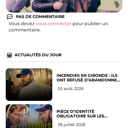
PAS DE COMMENTAIRE
Vous devez
vous connecter
pour publier un
commentaire.
ACTUALITÉS DU JOUR
INCENDIES EN GIRONDE : ILS
ONT REFUSÉ D’ABANDONNER
LEUR VILLE
05 août 2026
PIÈCE D’IDENTITÉ
OBLIGATOIRE SUR LES
RÉSEAUX SOCIAUX : l’avis des
28 juillet 2026
Français