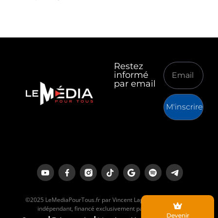
Restez
informé
par email
M'inscrire
©2025 LeMediaPourTous.fr par Vincent Lapierre est un média
indépendant, financé exclusivement par ses lecteurs.
Devenir