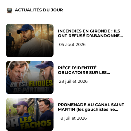
ACTUALITÉS DU JOUR
INCENDIES EN GIRONDE : ILS
ONT REFUSÉ D’ABANDONNER
LEUR VILLE
05 août 2026
PIÈCE D’IDENTITÉ
OBLIGATOIRE SUR LES
RÉSEAUX SOCIAUX : l’avis des
28 juillet 2026
Français
PROMENADE AU CANAL SAINT
MARTIN (les gauchistes ne
veulent pas)
18 juillet 2026