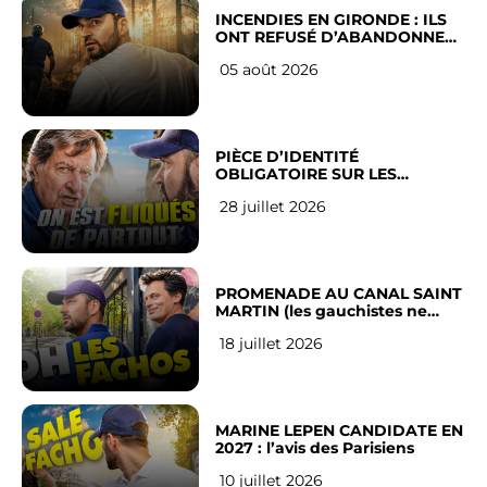
INCENDIES EN GIRONDE : ILS
ONT REFUSÉ D’ABANDONNER
LEUR VILLE
05 août 2026
PIÈCE D’IDENTITÉ
OBLIGATOIRE SUR LES
RÉSEAUX SOCIAUX : l’avis des
28 juillet 2026
Français
PROMENADE AU CANAL SAINT
MARTIN (les gauchistes ne
veulent pas)
18 juillet 2026
MARINE LEPEN CANDIDATE EN
2027 : l’avis des Parisiens
10 juillet 2026