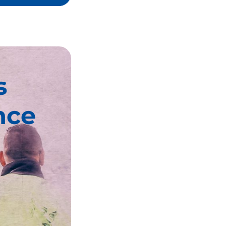
s
nce