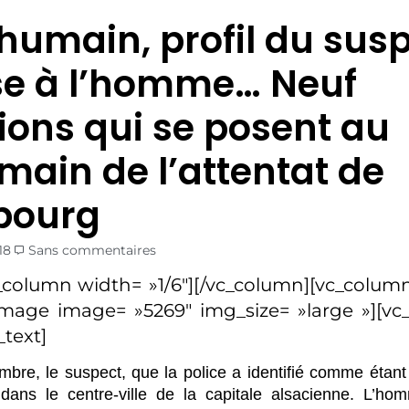
 humain, profil du susp
e à l’homme… Neuf
ions qui se posent au
main de l’attentat de
bourg
18
Sans commentaires
_column width= »1/6″][/vc_column][vc_column
image image= »5269″ img_size= »large »][v
text]
bre, le suspect, que la police a identifié comme étant
dans le centre-ville de la capitale alsacienne. L’hom