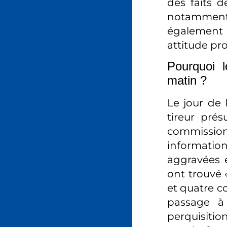
des faits 
notamment
également f
attitude pr
Pourquoi l
matin ?
Le jour de 
tireur prés
commission 
information
aggravées e
ont trouvé 
et quatre c
passage à
perquisition