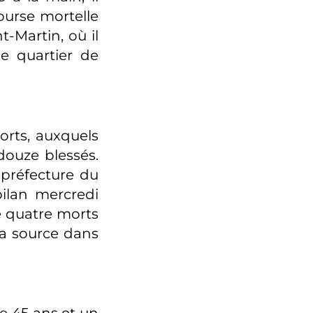
ourse mortelle
t-Martin, où il
le quartier de
orts, auxquels
douze blessés.
 préfecture du
bilan mercredi
é quatre morts
sa source dans
e 45 ans et un