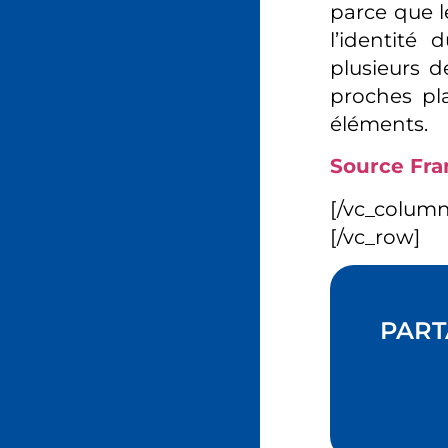
parce que l
l’identité
plusieurs d
proches pl
éléments.
Source Franc
[/vc_colum
[/vc_row]
PART