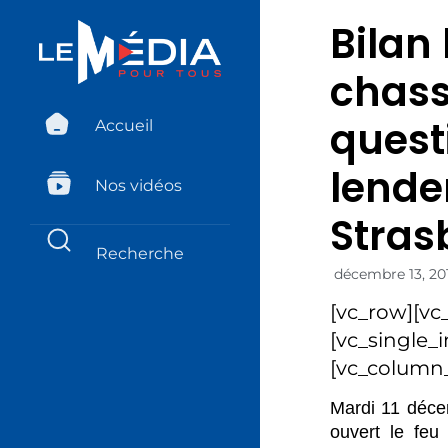
Bilan
chass
quest
Accueil
lende
Nos vidéos
Stras
décembre 13, 20
[vc_row][vc
[vc_single_
[vc_column_
Mardi 11 décem
ouvert le feu 