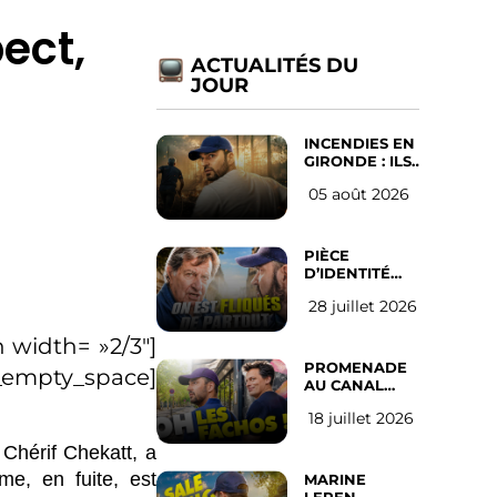
ect,
ACTUALITÉS DU
JOUR
INCENDIES EN
GIRONDE : ILS
ONT REFUSÉ
05 août 2026
D’ABANDONNER
LEUR VILLE
PIÈCE
D’IDENTITÉ
OBLIGATOIRE
28 juillet 2026
SUR LES
RÉSEAUX
 width= »2/3″]
SOCIAUX :
l’avis des
PROMENADE
c_empty_space]
Français
AU CANAL
SAINT MARTIN
18 juillet 2026
(les gauchistes
ne veulent
 Chérif Chekatt, a
pas)
me, en fuite, est
MARINE