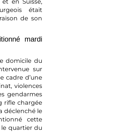
et en Suisse,
rgeois était
 raison de son
itionné mardi
le domicile du
intervenue sur
le cadre d’une
inat, violences
 les gendarmes
 rifle chargée
a déclenché le
tionné cette
 le quartier du