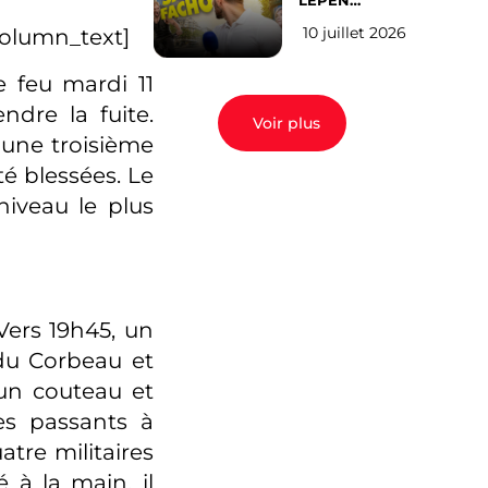
LEPEN
CANDIDATE
10 juillet 2026
column_text]
EN 2027 : l’avis
des Parisiens
 feu mardi 11
dre la fuite.
Voir plus
 une troisième
é blessées. Le
niveau le plus
Vers 19h45, un
du Corbeau et
’un couteau et
es passants à
tre militaires
 à la main, il