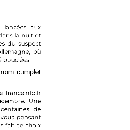
t lancées aux
dans la nuit et
es du suspect
’Allemagne, où
é bouclées.
n nom complet
 franceinfo.fr
décembre. Une
centaines de
e vous pensant
 fait ce choix