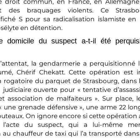
de droit commun, en France, en Allemagne 
 des braquages violents. Ce Strasbou
iché S pour sa radicalisation islamiste en
osélyte en détention.
e domicile du suspect a-t-il été perquis
l’attentat, la gendarmerie a perquisitionné 
umé, Chérif Chekatt. Cette opération est 
rogatoire du parquet de Strasbourg, dans 
 judiciaire ouverte pour « tentative d’assass
t association de malfaiteurs ». Sur place,
« une grenade défensive », une arme 22 long
outeaux. On ignore encore si cette opération 
 l’acte du suspect, qui a lui-même men
 au chauffeur de taxi qui l’a transporté dans