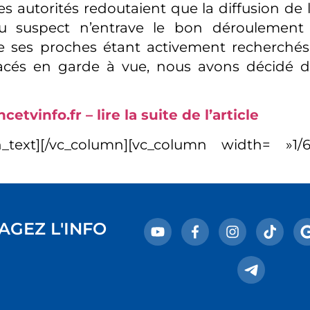
es autorités redoutaient que la diffusion de 
 du suspect n’entrave le bon déroulement 
e ses proches étant activement recherchés
acés en garde à vue, nous avons décidé de
etvinfo.fr – lire la suite de l’article
n_text][/vc_column][vc_column width= »1/6″
AGEZ L'INFO