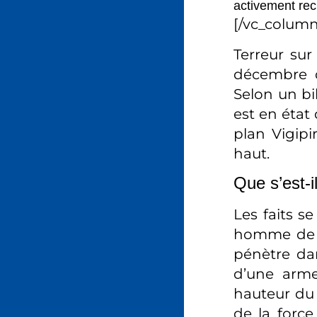
activement rec
[/vc_column
Terreur su
décembre d
Selon un bi
est en état
plan Vigipi
haut.
Que s’est-
Les faits s
homme de 2
pénètre dan
d’une arme
hauteur du 
de la force