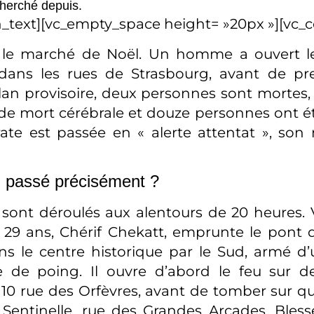
herché depuis.
_text][vc_empty_space height= »20px »][vc_
r le marché de Noël. Un homme a ouvert le
ans les rues de Strasbourg, avant de pren
lan provisoire, deux personnes sont mortes,
 de mort cérébrale et douze personnes ont ét
rate est passée en « alerte attentat », son 
il passé précisément ?
e sont déroulés aux alentours de 20 heures. 
9 ans, Chérif Chekatt, emprunte le pont 
s le centre historique par le Sud, armé d
 de poing. Il ouvre d’abord le feu sur d
10 rue des Orfèvres, avant de tomber sur qua
 Sentinelle, rue des Grandes Arcades. Blessé