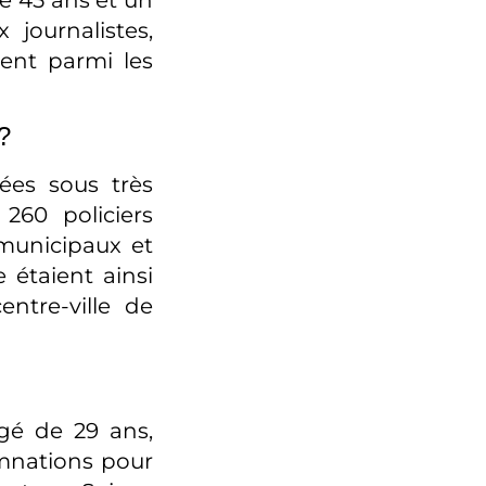
journalistes,
rent parmi les
?
ées sous très
260 policiers
 municipaux et
e étaient ainsi
entre-ville de
Agé de 29 ans,
amnations pour