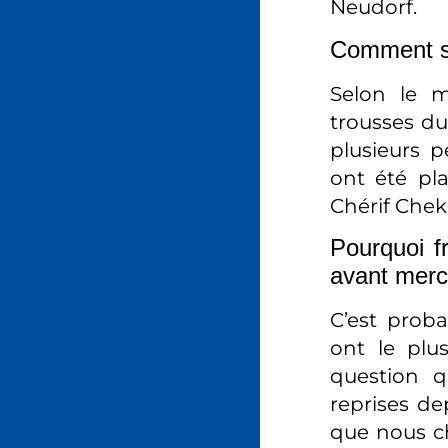
Neudorf.
Comment se
Selon le m
trousses du 
plusieurs 
ont été pla
Chérif Chek
Pourquoi f
avant merc
C’est proba
ont le plu
question q
reprises de
que nous ch