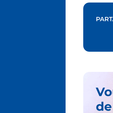
PART
Vo
de