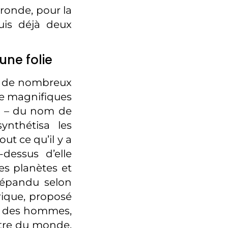
ronde, pour la
uis déjà deux
une folie
nt de nombreux
 de magnifiques
e – du nom de
ynthétisa les
out ce qu’il y a
dessus d’elle
tes planètes et
 répandu selon
rique, proposé
té des hommes,
ntre du monde.