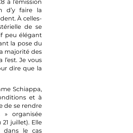
C8 à l’émission
 d’y faire la
dent. À celles-
térielle de se
if peu élégant
nt la pose du
la majorité des
l’est. Je vous
our dire que la
ame Schiappa,
onditions et à
e de se rendre
 » organisée
 juillet). Elle
s dans le cas