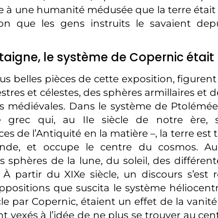
 à une humanité médusée que la terre était 
on que les gens instruits le savaient dep
aigne, le système de Copernic était 
lus belles pièces de cette exposition, figure
stres et célestes, des sphères armillaires et
s médiévales. Dans le système de Ptolémé
e grec qui, au IIe siècle de notre ère, s
s de l’Antiquité en la matière –, la terre est t
nde, et occupe le centre du cosmos. Au-
s sphères de la lune, du soleil, des différen
. À partir du XIXe siècle, un discours s’est
oppositions que suscita le système héliocent
cle par Copernic, étaient un effet de la vani
t vexés à l’idée de ne plus se trouver au ce