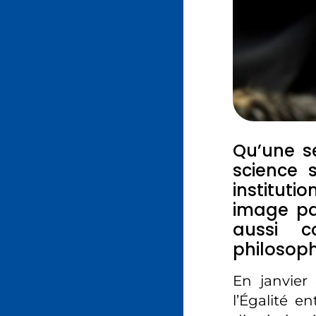
Qu’une se
science 
instituti
image par
aussi c
philosoph
En janvier
l’Égalité e