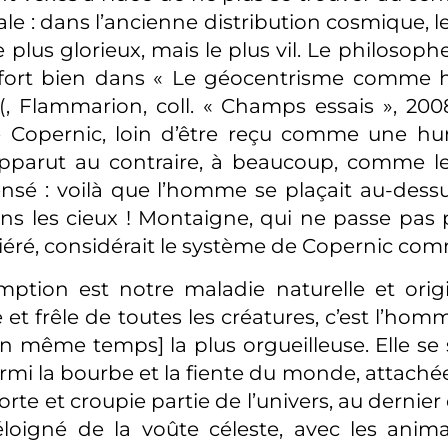
le : dans l’ancienne distribution cosmique, le
le plus glorieux, mais le plus vil. Le philoso
e fort bien dans « Le géocentrisme comme h
, Flammarion, coll. « Champs essais », 2008)
 Copernic, loin d’être reçu comme une hum
pparut au contraire, à beaucoup, comme le
ensé : voilà que l’homme se plaçait au-dessus
ans les cieux ! Montaigne, qui ne passe pas 
riéré, considérait le système de Copernic comm
ption est notre maladie naturelle et origi
et frêle de toutes les créatures, c’est l’hom
en même temps] la plus orgueilleuse. Elle se 
armi la bourbe et la fiente du monde, attachée
orte et croupie partie de l’univers, au dernier
éloigné de la voûte céleste, avec les anim