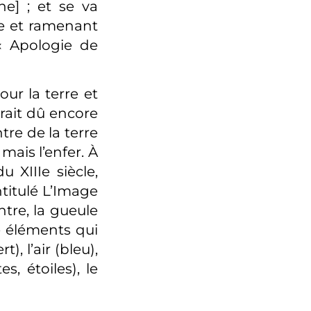
ne] ; et se va
ne et ramenant
, « Apologie de
ur la terre et
urait dû encore
re de la terre
mais l’enfer. À
 XIIIe siècle,
titulé L’Image
ntre, la gueule
e éléments qui
), l’air (bleu),
s, étoiles), le