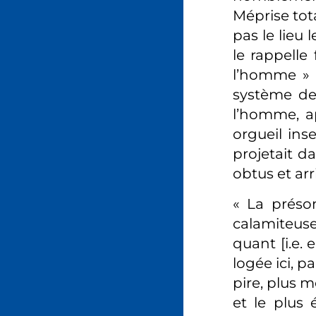
Méprise tota
pas le lieu 
le rappell
l’homme » (
système de
l’homme, a
orgueil ins
projetait d
obtus et ar
« La présom
calamiteuse 
quant [i.e. 
logée ici, p
pire, plus m
et le plus 