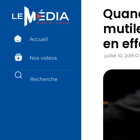
Quand
mutil
en eff
Accueil
juillet 10, 2019
Nos vidéos