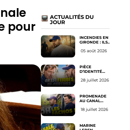
onale
ACTUALITÉS DU
e pour
JOUR
INCENDIES EN
GIRONDE : ILS
ONT REFUSÉ
05 août 2026
D’ABANDONNER
LEUR VILLE
PIÈCE
D’IDENTITÉ
OBLIGATOIRE
28 juillet 2026
SUR LES
RÉSEAUX
SOCIAUX :
l’avis des
PROMENADE
Français
AU CANAL
SAINT MARTIN
18 juillet 2026
(les gauchistes
ne veulent
pas)
MARINE