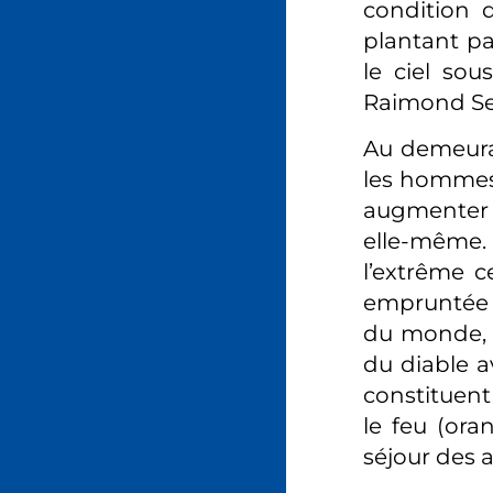
condition d
plantant pa
le ciel sous
Raimond Se
Au demeuran
les hommes 
augmenter a
elle-même. O
l’extrême c
empruntée à
du monde, e
du diable a
constituent l
le feu (oran
séjour des a