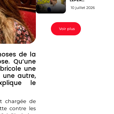
LEPEN
CANDIDATE
10 juillet 2026
EN 2027 : l’avis
des Parisiens
Voir plus
hoses de la
ose. Qu’une
bricole une
 une autre,
xplique le
at chargée de
tte contre les