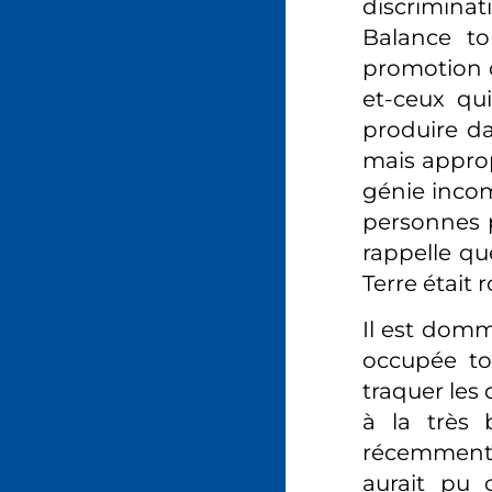
discriminati
Balance to
promotion du
et-ceux qui
produire da
mais appro
génie incom
personnes p
rappelle que
Terre était 
Il est dom
occupée tou
traquer les
à la très 
récemment pa
aurait pu 