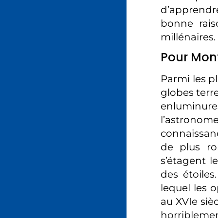
d’apprendre
bonne rais
millénaires.
Pour Mont
Parmi les p
globes terre
enluminure
l’astronom
connaissance
de plus ro
s’étagent le
des étoiles
lequel les 
au XVIe siè
horriblemen