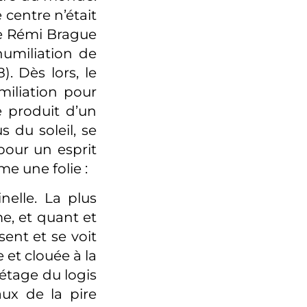
 centre n’était
phe Rémi Brague
umiliation de
. Dès lors, le
iliation pour
 produit d’un
 du soleil, se
pour un esprit
e une folie :
nelle. La plus
me, et quant et
sent et se voit
 et clouée à la
 étage du logis
aux de la pire