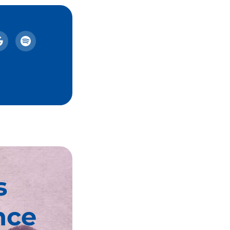
s
nce