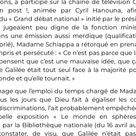
ons, a participé sur la chaîne de télévision 
n post !, animée par Cyril Hanouna, afin
 « Grand débat national » initié par le prési
 jugeaient peu digne de la fonction minis
ns une émission aussi merdique (qualificat
prié), Madame Schiappa a rétorqué en prena
pris et persécuté : « Ce n’est pas parce que 
ensent que c’est une mauvaise idée, que ça 
 Galilée était tout seul face à la majorité p
ronde et qu’elle tournait. »
mage que l’emploi du temps chargé de Mad
s les jours que Dieu fait à égaliser les c
 discriminations, l’ait probablement empêché
belle exposition « Le monde en sphères
r la Bibliothèque nationale (du 16 avril au 21
constater, de visu, que Galilée n’était pa