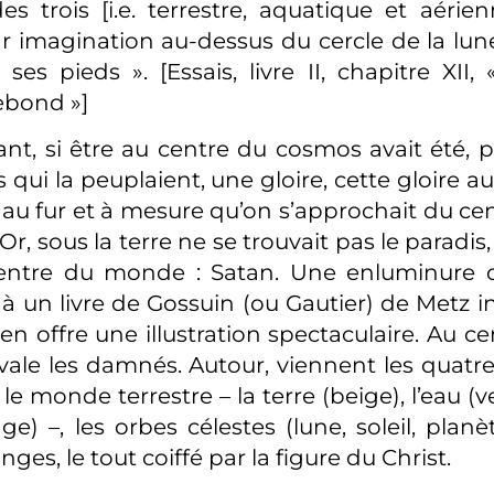
es trois [i.e. terrestre, aquatique et aérien
r imagination au-dessus du cercle de la lu
 ses pieds ». [Essais, livre II, chapitre XII
bond »]
t, si être au centre du cosmos avait été, po
qui la peuplaient, une gloire, cette gloire a
u fur et à mesure qu’on s’approchait du cent
r, sous la terre ne se trouvait pas le paradis, 
entre du monde : Satan. Une enluminure du
 un livre de Gossuin (ou Gautier) de Metz in
n offre une illustration spectaculaire. Au ce
vale les damnés. Autour, viennent les quatr
e monde terrestre – la terre (beige), l’eau (vert
ge) –, les orbes célestes (lune, soleil, planète
nges, le tout coiffé par la figure du Christ.