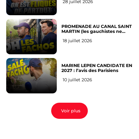
28 juillet 2026
Français
PROMENADE AU CANAL SAINT
MARTIN (les gauchistes ne
veulent pas)
18 juillet 2026
MARINE LEPEN CANDIDATE EN
2027 : l’avis des Parisiens
10 juillet 2026
Voir plus