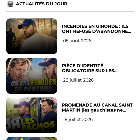
ACTUALITÉS DU JOUR
INCENDIES EN GIRONDE : ILS
ONT REFUSÉ D’ABANDONNER
LEUR VILLE
05 août 2026
PIÈCE D’IDENTITÉ
OBLIGATOIRE SUR LES
RÉSEAUX SOCIAUX : l’avis des
28 juillet 2026
Français
PROMENADE AU CANAL SAINT
MARTIN (les gauchistes ne
veulent pas)
18 juillet 2026