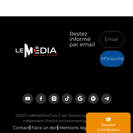
Restez
informé
par email
M'inscrire
©2025 LeMediaPourTous.fr par Vincent Lapierre est un média
indépendant, financé exclusivement par ses lecteurs.
Devenir
Contact
Faire un don
Mentions légales
Contributeur