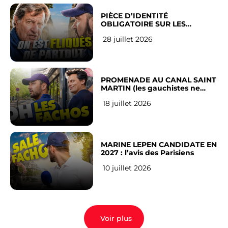
PIÈCE D’IDENTITÉ
OBLIGATOIRE SUR LES
RÉSEAUX SOCIAUX : l’avis des
28 juillet 2026
Français
PROMENADE AU CANAL SAINT
MARTIN (les gauchistes ne
veulent pas)
18 juillet 2026
MARINE LEPEN CANDIDATE EN
2027 : l’avis des Parisiens
10 juillet 2026
Voir plus